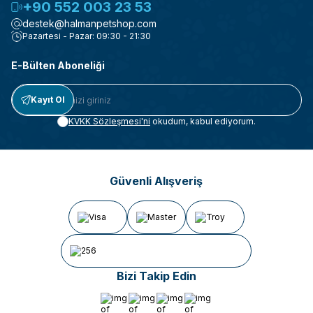
+90 552 003 23 53
destek@halmanpetshop.com
Pazartesi - Pazar: 09:30 - 21:30
E-Bülten Aboneliği
Kayıt Ol
KVKK Sözleşmesi'ni
okudum, kabul ediyorum.
Güvenli Alışveriş
Bizi Takip Edin