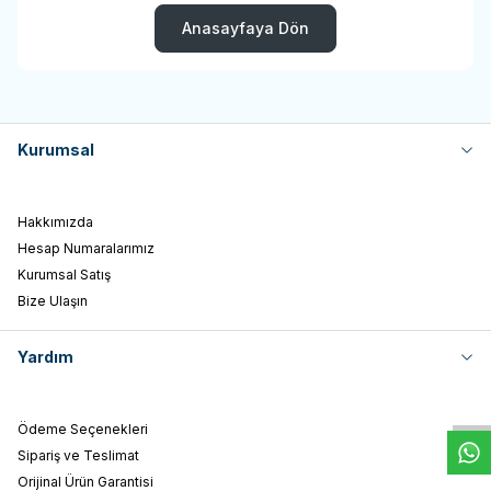
Anasayfaya Dön
Kurumsal
Hakkımızda
Hesap Numaralarımız
Kurumsal Satış
Bize Ulaşın
W
h
t
s
a
p
p
D
e
s
e
H
a
t
t
Yardım
Ödeme Seçenekleri
Sipariş ve Teslimat
Orijinal Ürün Garantisi