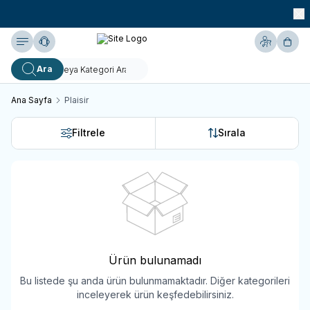
990 TL ve Üzeri KARGO BEDAVA!
Yardım
Hesabım
Sepe
Ara
Ana Sayfa
Plaisir
Filtrele
Sırala
Ürün bulunamadı
Bu listede şu anda ürün bulunmamaktadır. Diğer kategorileri
inceleyerek ürün keşfedebilirsiniz.