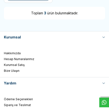
Toplam
3
ürün bulunmaktadır.
Kurumsal
Hakkımızda
Hesap Numaralarımız
Kurumsal Satış
Bize Ulaşın
W
h
t
s
a
p
p
D
e
s
e
H
a
t
t
Yardım
Ödeme Seçenekleri
Sipariş ve Teslimat