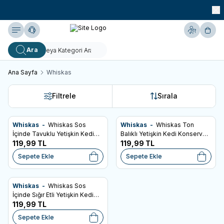
990 TL ve Üzeri KARGO BEDAVA!
Yardım
Hesabım
Sepe
Ara
Ana Sayfa
Whiskas
Filtrele
Sırala
Whiskas -
Whiskas Sos
Whiskas -
Whiskas Ton
Son Kullanma Tarihi: 13.05.2027
SKT: 25.10.2027
Favorilere Ekle
Favorilere Ekle
İçinde Tavuklu Yetişkin Kedi
Balıklı Yetişkin Kedi Konservesi
Konservesi 400gr
119,99
TL
400 Gr
119,99
TL
Sepete Ekle
Sepete Ekle
Whiskas -
Whiskas Sos
SKT: 14.04.2027
Favorilere Ekle
İçinde Sığır Etli Yetişkin Kedi
Konservesi 400gr
119,99
TL
Sepete Ekle