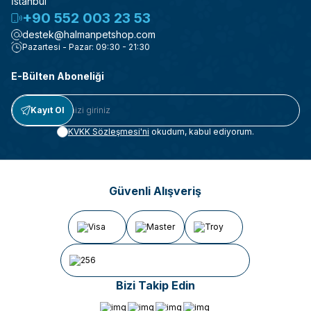
İstanbul
+90 552 003 23 53
destek@halmanpetshop.com
Pazartesi - Pazar: 09:30 - 21:30
E-Bülten Aboneliği
Kayıt Ol
KVKK Sözleşmesi'ni
okudum, kabul ediyorum.
Güvenli Alışveriş
Bizi Takip Edin