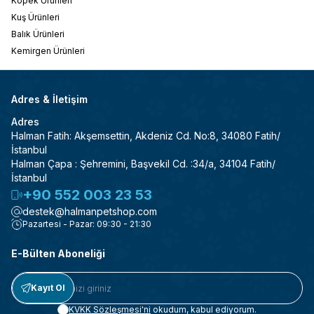
Köpek Ürünleri
Kuş Ürünleri
Balık Ürünleri
Kemirgen Ürünleri
Adres & İletişim
Adres
Halman Fatih: Akşemsettin, Akdeniz Cd. No:8, 34080 Fatih/
İstanbul
Halman Çapa : Şehremini, Başvekil Cd. :34/a, 34104 Fatih/
İstanbul
+90 552 003 23 53
destek@halmanpetshop.com
Pazartesi - Pazar: 09:30 - 21:30
E-Bülten Aboneliği
Kayıt Ol
KVKK Sözleşmesi'ni
okudum, kabul ediyorum.