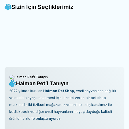
Sizin İçin Seçtiklerimiz
Loi -
Loi Somonlu Yavru Kedi
Loi -
Loi Tavuklu Yetişkin Kedi
Yeni
Yeni
Favorilere Ekle
Favorilere Ekle
Maması 1 Kg
Maması 1 Kg
SKT: 26.06.2028
SKT: 23.06.2028
270,00
TL
243,00
TL
%10
%10
243,00
TL
218,70
TL
İndirim
İndirim
Sepete Ekle
Sepete Ekle
Halman Pet’i Tanıyın
2022 yılında kurulan
Halman Pet Shop
, evcil hayvanların sağlıklı
ve mutlu bir yaşam sürmesi için hizmet veren bir pet shop
markasıdır. İki fiziksel mağazamız ve online satış kanalımız ile
kedi, köpek ve diğer evcil hayvanların ihtiyaç duyduğu kaliteli
ürünleri sizlerle buluşturuyoruz.