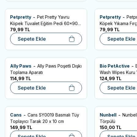
Petpretty -
Pet Pretty Yavru
Petpretty -
Petp
Favorilere Ekle
Favorilere Ekle
Köpek Tuvalet Eğitim Pedi 60x90
Köpek Yıkama Fırç
79,99
TL
79,99
TL
cm 10 Lu
Sepete Ekle
Sepete Ekle
Ally Paws -
Ally Paws Poşetli Dışkı
Bio PetActive -
Favorilere Ekle
Favorilere Ekle
Toplama Aparatı
Wash Wipes Kuru 
114,99
TL
124,99
TL
Havlusu (25 Adet)
Sepete Ekle
Sepete Ekle
Cans -
Cans SY0019 Basmalı Tüy
Nunbell -
Nunbel
Favorilere Ekle
Favorilere Ekle
Toplayıcı Tarak 20 x 10 cm
Törpülü
149,99
TL
150,00
TL
Sepete Ekle
Sepete Ekle