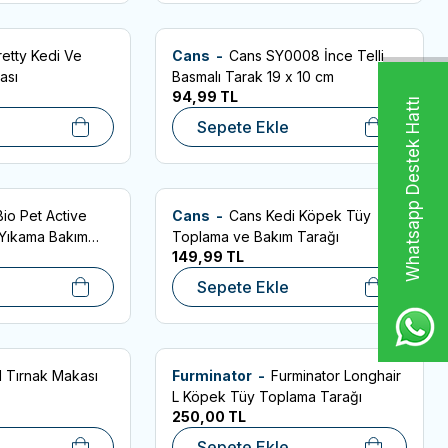
retty Kedi Ve
Cans -
Cans SY0008 İnce Telli
Favorilere Ekle
ası
Basmalı Tarak 19 x 10 cm
94,99
TL
Whatsapp Destek Hattı
Sepete Ekle
Bio Pet Active
Cans -
Cans Kedi Köpek Tüy
Favorilere Ekle
Yıkama Bakım
Toplama ve Bakım Tarağı
149,99
TL
Sepete Ekle
l Tırnak Makası
Furminator -
Furminator Longhair
Favorilere Ekle
L Köpek Tüy Toplama Tarağı
250,00
TL
Sepete Ekle