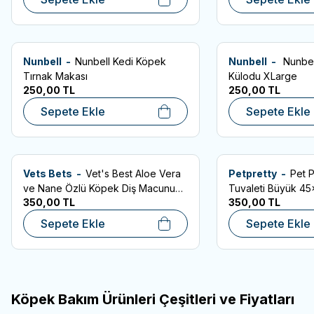
Nunbell -
Nunbell Kedi Köpek
Nunbell -
Nunbel
Favorilere Ekle
Favorilere Ekle
Tırnak Makası
Külodu XLarge
250,00
TL
250,00
TL
Sepete Ekle
Sepete Ekle
Vets Bets -
Vet's Best Aloe Vera
Petpretty -
Pet 
Favorilere Ekle
Favorilere Ekle
ve Nane Özlü Köpek Diş Macunu
Tuvaleti Büyük 4
350,00
TL
350,00
TL
100gr
Sepete Ekle
Sepete Ekle
Köpek Bakım Ürünleri Çeşitleri ve Fiyatları