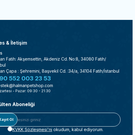
s & İletişim
s
an Fatih: Akşemsettin, Akdeniz Cd. No:8, 34080 Fatih/
bul
an Çapa : Şehremini, Başvekil Cd. :34/a, 34104 Fatih/İstanbul
90 552 003 23 53
stek@halmanpetshop.com
zartesi - Pazar: 09:30 - 21:30
ülten Aboneliği
Kayıt Ol
KVKK Sözleşmesi'ni
okudum, kabul ediyorum.