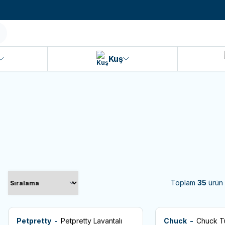
990 TL ve Üzeri KARGO BEDAVA!
Kuş
k Tırnak Makası
Tüy Toplayıcı
Deri Ve Tüy Bakım Ü
Toplam
35
ürün 
Petpretty -
Petpretty Lavantalı
Chuck -
Chuck T