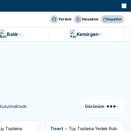
990 TL ve Üzeri KARGO BEDAVA!
Yardım
Hesabım
Sepetim
Balık
Kemirgen
rünleri
Köpek Göz Ve Kulak Bakımı
Köpek Tarak Ve 
bulunmaktadır.
Görünüm
üy Toplama
Tisert -
Tüy Toplama Yedek Rulo