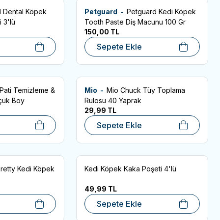
l Dental Köpek
Petguard -
Petguard Kedi Köpek
SKT: 05.2027
Favorilere Ekle
 3'lü
Tooth Paste Diş Macunu 100 Gr
150,00
TL
Sepete Ekle
Pati Temizleme &
Mio -
Mio Chuck Tüy Toplama
Favorilere Ekle
üçük Boy
Rulosu 40 Yaprak
29,99
TL
Sepete Ekle
Pretty Kedi Köpek
Kedi Köpek Kaka Poşeti 4'lü
Favorilere Ekle
49,99
TL
Sepete Ekle