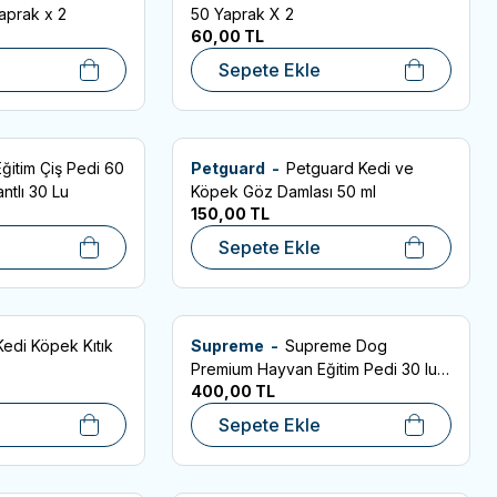
Favorilere Ekle
aprak x 2
50 Yaprak X 2
60,00
TL
Sepete Ekle
Eğitim Çiş Pedi 60
Petguard -
Petguard Kedi ve
SKT: 03.04.2029
Favorilere Ekle
ntlı 30 Lu
Köpek Göz Damlası 50 ml
150,00
TL
Sepete Ekle
Kedi Köpek Kıtık
Supreme -
Supreme Dog
Favorilere Ekle
Premium Hayvan Eğitim Pedi 30 lu
400,00
TL
Paket - (4 Katlı Pet)
Sepete Ekle