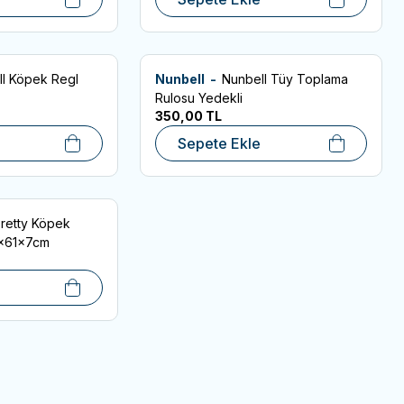
l Köpek Regl
Nunbell -
Nunbell Tüy Toplama
Favorilere Ekle
Rulosu Yedekli
350,00
TL
Sepete Ekle
Pretty Köpek
5x61x7cm