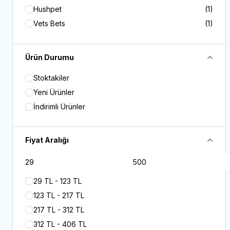
Hushpet
(1)
Vets Bets
(1)
Furminator
(1)
Bio PetActive
(1)
Ürün Durumu
Ally Paws
(1)
Stoktakiler
Haznedar Pet
(1)
Yeni Ürünler
Natura
(1)
İndirimli Ürünler
Tisert
(1)
Chuck
(1)
Fiyat Aralığı
29 TL - 123 TL
123 TL - 217 TL
217 TL - 312 TL
312 TL - 406 TL