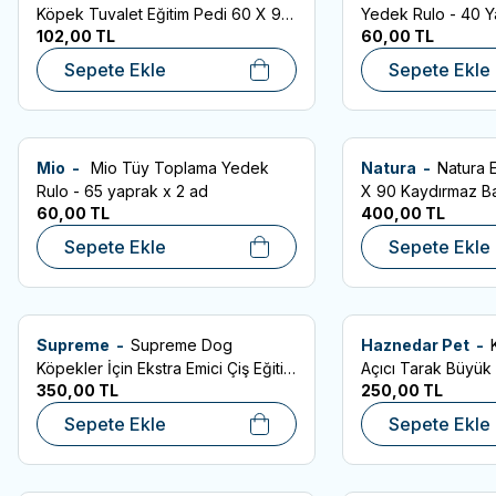
Favorilere Ekle
Favorilere Ekle
Köpek Tuvalet Eğitim Pedi 60 X 90
Yedek Rulo - 40 Y
102,00
TL
60,00
TL
Cm 10'Lu
Sepete Ekle
Sepete Ekle
Mio -
Mio Tüy Toplama Yedek
Natura -
Natura 
Favorilere Ekle
Favorilere Ekle
Rulo - 65 yaprak x 2 ad
X 90 Kaydırmaz Ba
60,00
TL
400,00
TL
Sepete Ekle
Sepete Ekle
Supreme -
Supreme Dog
Haznedar Pet -
Favorilere Ekle
Favorilere Ekle
Köpekler İçin Ekstra Emici Çiş Eğitim
Açıcı Tarak Büyük
350,00
TL
250,00
TL
Pedi 60x90cm (30'lu)
Sepete Ekle
Sepete Ekle