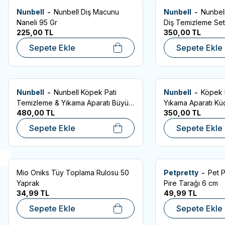
Nunbell -
Nunbell Diş Macunu
Nunbell -
Nunbel
Favorilere Ekle
Favorilere Ekle
Naneli 95 Gr
Diş Temizleme Seti
225,00
TL
350,00
TL
Sepete Ekle
Sepete Ekle
Nunbell -
Nunbell Köpek Pati
Nunbell -
Köpek 
Favorilere Ekle
Favorilere Ekle
Temizleme & Yıkama Aparatı Büyük
Yıkama Aparatı K
480,00
TL
350,00
TL
Boy
Sepete Ekle
Sepete Ekle
Mio Oniks Tüy Toplama Rulosu 50
Petpretty -
Pet 
Favorilere Ekle
Favorilere Ekle
Yaprak
Pire Tarağı 6 cm
34,99
TL
49,99
TL
Sepete Ekle
Sepete Ekle