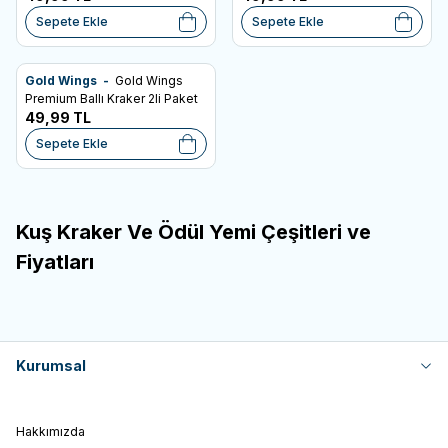
Sepete Ekle
Sepete Ekle
Gold Wings -
Gold Wings
SKT: 02.04.2028
Favorilere Ekle
Premium Ballı Kraker 2li Paket
49,99
TL
Sepete Ekle
Kuş Kraker Ve Ödül Yemi Çeşitleri ve
Fiyatları
Kurumsal
Hakkımızda