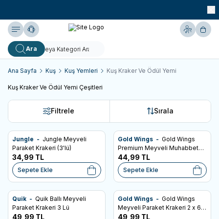
990 TL ve Üzeri KARGO BEDAVA!
Yardım
Hesabım
Sepe
Ara
Ana Sayfa
Kuş
Kuş Yemleri
Kuş Kraker Ve Ödül Yemi
Kuş Kraker Ve Ödül Yemi Çeşitleri
Filtrele
Sırala
Jungle -
Jungle Meyveli
Gold Wings -
Gold Wings
SKT: 03.08.2027
SKT: 10.02.2028
Favorilere Ekle
Favorilere Ekle
Paraket Krakeri (3'lü)
Premium Meyveli Muhabbet
34,99
TL
Kuşu Krakeri (2'li)
44,99
TL
Sepete Ekle
Sepete Ekle
Quik -
Quik Ballı Meyveli
Gold Wings -
Gold Wings
SKT: 21.09.2027
SKT: 03.05.2028
Favorilere Ekle
Favorilere Ekle
Paraket Krakeri 3 Lü
Meyveli Paraket Krakeri 2 x 65
49,99
TL
Gr
49,99
TL