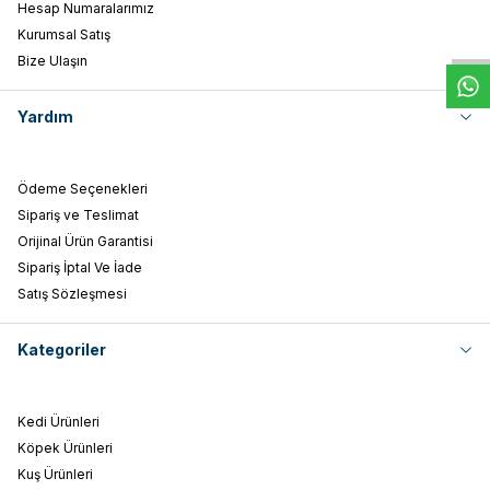
W
h
t
s
a
p
p
D
e
s
e
H
a
t
t
Hesap Numaralarımız
Kurumsal Satış
Bize Ulaşın
Yardım
Ödeme Seçenekleri
Sipariş ve Teslimat
Orijinal Ürün Garantisi
Sipariş İptal Ve İade
Satış Sözleşmesi
Kategoriler
Kedi Ürünleri
Köpek Ürünleri
Kuş Ürünleri