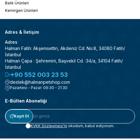
Balık Ürünleri
Kemirgen Ürünleri
Adres & İletişim
Adres
Halman Fatih: Akşemsettin, Akdeniz Cd. No:8, 34080 Fatih/
İstanbul
Halman Çapa : Şehremini, Başvekil Cd. :34/a, 34104 Fatih/
İstanbul
+90 552 003 23 53
destek@halmanpetshop.com
Pazartesi - Pazar: 09:30 - 21:30
E-Bülten Aboneliği
Kayıt Ol
KVKK Sözleşmesi'ni
okudum, kabul ediyorum.