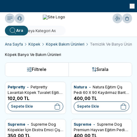
990 TL ve Üzeri KARGO BEDAVA!
Yardım
Hesabım
Sepe
Ara
Ana Sayfa
Köpek
Köpek Bakım Ürünleri
Temizlik Ve Banyo Ürünler
Köpek Banyo Ve Bakım Ürünleri
Filtrele
Sırala
Petpretty -
Petpretty
Natura -
Natura Eğitim Çiş
Favorilere Ekle
Favorilere Ekle
Lavantalı Köpek Tuvalet Eğitim
Pedi 60 X 90 Kaydırmaz Bantlı
Pedi 60 X 90 Cm 10'Lu
102,00
TL
30 Lu
400,00
TL
Sepete Ekle
Sepete Ekle
Supreme -
Supreme Dog
Supreme -
Supreme Dog
Favorilere Ekle
Favorilere Ekle
Köpekler İçin Ekstra Emici Çiş
Premium Hayvan Eğitim Pedi
Eğitim Pedi 60x90cm (30'lu)
350,00
TL
30 lu Paket - (4 Katlı Pet)
400,00
TL