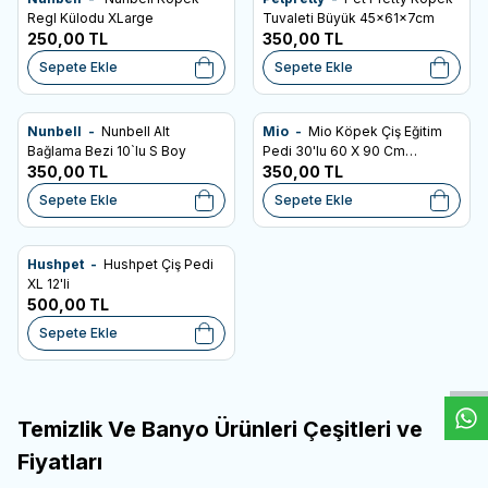
Favorilere Ekle
Favorilere Ekle
Regl Külodu XLarge
Tuvaleti Büyük 45x61x7cm
250,00
TL
350,00
TL
Sepete Ekle
Sepete Ekle
Nunbell -
Nunbell Alt
Mio -
Mio Köpek Çiş Eğitim
Favorilere Ekle
Favorilere Ekle
Bağlama Bezi 10`lu S Boy
Pedi 30'lu 60 X 90 Cm
350,00
TL
Yapışkanlı
350,00
TL
Sepete Ekle
Sepete Ekle
Hushpet -
Hushpet Çiş Pedi
Favorilere Ekle
XL 12'li
500,00
TL
W
h
t
s
a
p
p
D
e
s
e
H
a
t
t
Sepete Ekle
Temizlik Ve Banyo Ürünleri Çeşitleri ve
Fiyatları