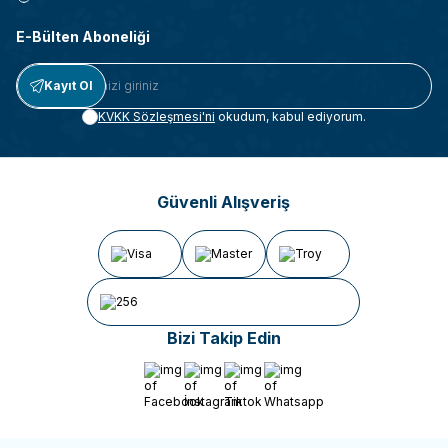
E-Bülten Aboneliği
Kayıt Ol
KVKK Sözleşmesi'ni
okudum, kabul ediyorum.
Güvenli Alışveriş
Bizi Takip Edin
Facebook
İnstagram
Tiktok
Whatsapp