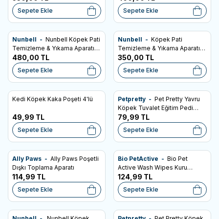
Sepete Ekle
Sepete Ekle
Nunbell -
Nunbell Köpek Pati
Nunbell -
Köpek Pati
Favorilere Ekle
Favorilere Ekle
Temizleme & Yıkama Aparatı
Temizleme & Yıkama Aparatı
Büyük Boy
480,00
TL
Küçük Boy
350,00
TL
Sepete Ekle
Sepete Ekle
Kedi Köpek Kaka Poşeti 4'lü
Petpretty -
Pet Pretty Yavru
Favorilere Ekle
Favorilere Ekle
Köpek Tuvalet Eğitim Pedi
49,99
TL
60x90 cm 10 Lu
79,99
TL
Sepete Ekle
Sepete Ekle
Ally Paws -
Ally Paws Poşetli
Bio PetActive -
Bio Pet
Favorilere Ekle
Favorilere Ekle
Dışkı Toplama Aparatı
Active Wash Wipes Kuru
114,99
TL
Yıkama Bakım Havlusu (25
124,99
TL
Adet)
Sepete Ekle
Sepete Ekle
Nunbell -
Nunbell Köpek
Petpretty -
Pet Pretty Köpek