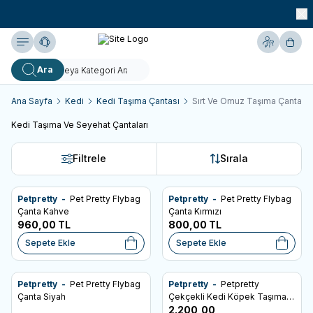
990 TL ve Üzeri KARGO BEDAVA!
Yardım
Hesabım
Sepe
Ara
Ana Sayfa
Kedi
Kedi Taşıma Çantası
Sırt Ve Omuz Taşıma Çantalar
Kedi Taşıma Ve Seyehat Çantaları
Filtrele
Sırala
Petpretty -
Pet Pretty Flybag
Petpretty -
Pet Pretty Flybag
Favorilere Ekle
Favorilere Ekle
Çanta Kahve
Çanta Kırmızı
960,00
TL
800,00
TL
Sepete Ekle
Sepete Ekle
Ücretsiz Kargo
Petpretty -
Pet Pretty Flybag
Petpretty -
Petpretty
Favorilere Ekle
Favorilere Ekle
Çanta Siyah
Çekçekli Kedi Köpek Taşıma
Çantası Kırmızı
2.200,00