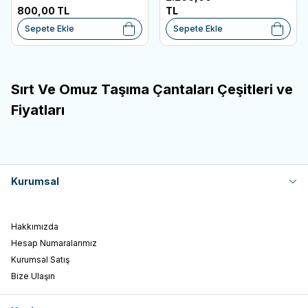
800,00
TL
TL
Sepete Ekle
Sepete Ekle
Sırt Ve Omuz Taşıma Çantaları Çeşitleri ve
Fiyatları
Kurumsal
Hakkımızda
Hesap Numaralarımız
Kurumsal Satış
W
h
t
s
a
p
p
D
e
s
e
H
a
t
t
Bize Ulaşın