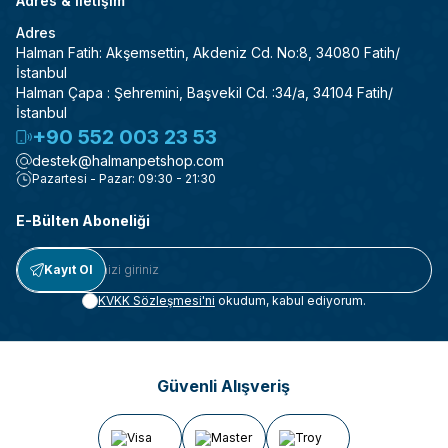
Adres & İletişim
Adres
Halman Fatih: Akşemsettin, Akdeniz Cd. No:8, 34080 Fatih/
İstanbul
Halman Çapa : Şehremini, Başvekil Cd. :34/a, 34104 Fatih/
İstanbul
+90 552 003 23 53
destek@halmanpetshop.com
Pazartesi - Pazar: 09:30 - 21:30
E-Bülten Aboneliği
Kayıt Ol
KVKK Sözleşmesi'ni
okudum, kabul ediyorum.
Güvenli Alışveriş