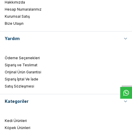
Hakkımızda
Hesap Numaralarımız
Kurumsal Satış
Bize Ulaşın
Yardım
Ödeme Seçenekleri
Sipariş ve Teslimat
W
h
t
s
a
p
p
D
e
s
e
H
a
t
t
Orijinal Ürün Garantisi
Sipariş İptal Ve İade
Satış Sözleşmesi
Kategoriler
Kedi Ürünleri
Köpek Ürünleri