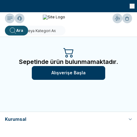
990 TL ve Üzeri KARGO BEDAVA!
Yardım
Hesabım
Sepe
Ara
Sepetinde ürün bulunmamaktadır.
Alışverişe Başla
Kurumsal