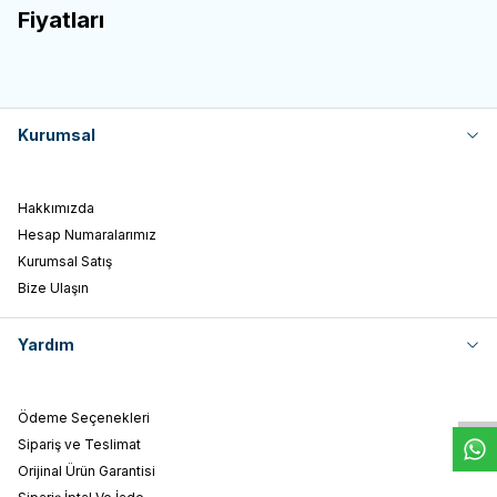
Fiyatları
Kurumsal
Hakkımızda
Hesap Numaralarımız
Kurumsal Satış
Bize Ulaşın
Yardım
W
h
t
s
a
p
p
D
e
s
e
H
a
t
t
Ödeme Seçenekleri
Sipariş ve Teslimat
Orijinal Ürün Garantisi