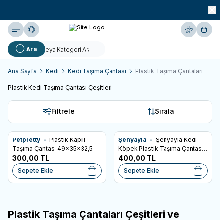
990 TL ve Üzeri KARGO BEDAVA!
Yardım
Hesabım
Sepe
Ara
Ana Sayfa
Kedi
Kedi Taşıma Çantası
Plastik Taşıma Çantaları
Plastik Kedi Taşıma Çantası Çeşitleri
Filtrele
Sırala
Petpretty -
Plastik Kapılı
Şenyayla -
Şenyayla Kedi
Favorilere Ekle
Favorilere Ekle
Taşıma Çantası 49x35x32,5
Köpek Plastik Taşıma Çantası
300,00
TL
Orta Boy 39*55*36,5
400,00
TL
Sepete Ekle
Sepete Ekle
Plastik Taşıma Çantaları Çeşitleri ve