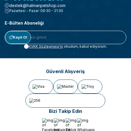
destek@halmanpetshop.com
Pazartesi - Pazar: 09:30 - 21:30
E-Bülten Aboneliği
Kayıt Ol
KVKK Sözleşmesi'ni
okudum, kabul ediyorum.
Güvenli Alışveriş
Bizi Takip Edin
Facebook
İnstagram
Tiktok
Whatsapp