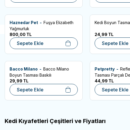
Haznedar Pet -
Fuşya Elizabeth
Kedi Boyun Tasmas
Favorilere Ekle
Favorilere Ekle
Yağmurluk
800,00
TL
24,99
TL
Sepete Ekle
Sepete Ekle
Bacco Milano -
Bacco Milano
Petpretty -
Refl
Favorilere Ekle
Favorilere Ekle
Boyun Tasması Baskılı
Tasması Parçalı D
29,99
TL
44,99
TL
Sepete Ekle
Sepete Ekle
Kedi Kıyafetleri Çeşitleri ve Fiyatları