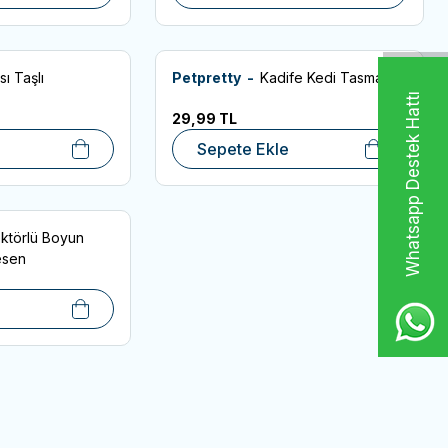
ı Taşlı
Petpretty -
Kadife Kedi Tasması
Favorilere Ekle
Whatsapp Destek Hattı
29,99
TL
Sepete Ekle
ektörlü Boyun
esen