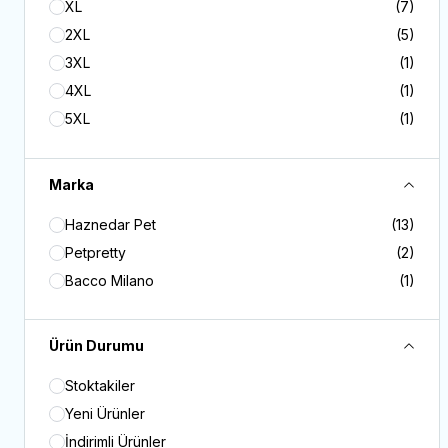
XL
(7)
2XL
(5)
3XL
(1)
4XL
(1)
5XL
(1)
6XL
(1)
7XL
(1)
Marka
Haznedar Pet
(13)
Petpretty
(2)
Bacco Milano
(1)
Ürün Durumu
Stoktakiler
Yeni Ürünler
İndirimli Ürünler