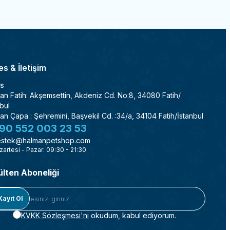
s & İletişim
s
an Fatih: Akşemsettin, Akdeniz Cd. No:8, 34080 Fatih/
bul
an Çapa : Şehremini, Başvekil Cd. :34/a, 34104 Fatih/İstanbul
90 552 003 23 53
stek@halmanpetshop.com
zartesi - Pazar: 09:30 - 21:30
ülten Aboneliği
Kayıt Ol
KVKK Sözleşmesi'ni
okudum, kabul ediyorum.