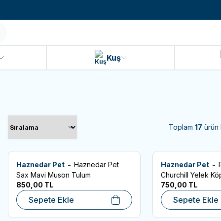
990 TL ve Üzeri KARGO BEDAVA!
Kuş
Toplam
17
ürün 
Haznedar Pet -
Haznedar Pet
Haznedar Pet -
Favorilere Ekle
Favorilere Ekle
Sax Mavi Muson Tulum
Churchill Yelek Kö
850,00
TL
750,00
TL
Köpek Kıyafeti
Sepete Ekle
Sepete Ekle