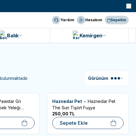
990 TL ve Üzeri KARGO BEDAVA!
Yardım
Hesabım
Sepetim
Balık
Kemirgen
bulunmaktadır.
Görünüm
Pawstar Gri
Haznedar Pet -
Haznedar Pet
Favorilere Ekle
pek Yeleği
The Sun Tişört Fuşya
250,00
TL
Sepete Ekle