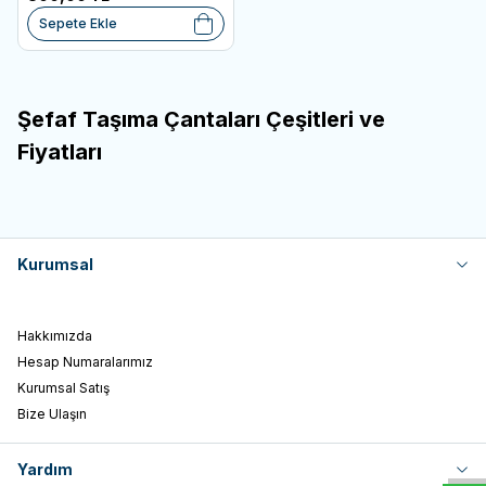
Sepete Ekle
Şefaf Taşıma Çantaları Çeşitleri ve
Fiyatları
Kurumsal
Hakkımızda
Hesap Numaralarımız
Kurumsal Satış
W
h
t
s
a
p
p
D
e
s
e
H
a
t
t
Bize Ulaşın
Yardım