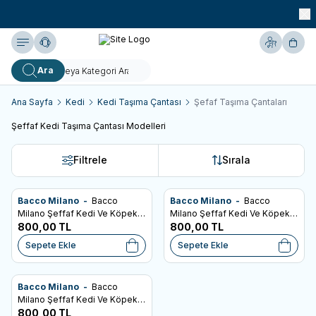
990 TL ve Üzeri KARGO BEDAVA!
Yardım
Hesabım
Sepe
Ara
Ana Sayfa
Kedi
Kedi Taşıma Çantası
Şefaf Taşıma Çantaları
Şeffaf Kedi Taşıma Çantası Modelleri
Filtrele
Sırala
Bacco Milano -
Bacco
Bacco Milano -
Bacco
Favorilere Ekle
Favorilere Ekle
Milano Şeffaf Kedi Ve Köpek
Milano Şeffaf Kedi Ve Köpek
Çantası Mor
800,00
TL
Çantası Pembe
800,00
TL
Sepete Ekle
Sepete Ekle
Bacco Milano -
Bacco
Favorilere Ekle
Milano Şeffaf Kedi Ve Köpek
Çantası Sarı
800,00
TL