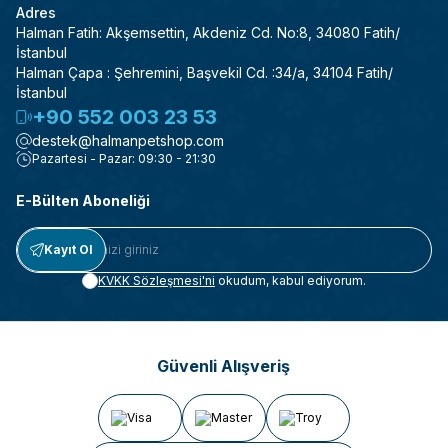
Adres
Halman Fatih: Akşemsettin, Akdeniz Cd. No:8, 34080 Fatih/
İstanbul
Halman Çapa : Şehremini, Başvekil Cd. :34/a, 34104 Fatih/
İstanbul
+90 552 003 23 53
destek@halmanpetshop.com
Pazartesi - Pazar: 09:30 - 21:30
E-Bülten Aboneliği
Kayıt Ol
KVKK Sözleşmesi'ni
okudum, kabul ediyorum.
Güvenli Alışveriş