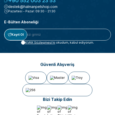
+90 552 003 23 53
destek@halmanpetshop.com
Pazartesi - Pazar: 09:30 - 21:30
E-Bülten Aboneliği
Kayıt Ol
KVKK Sözleşmesi'ni
okudum, kabul ediyorum.
Güvenli Alışveriş
Bizi Takip Edin
Facebook
İnstagram
Tiktok
Whatsapp