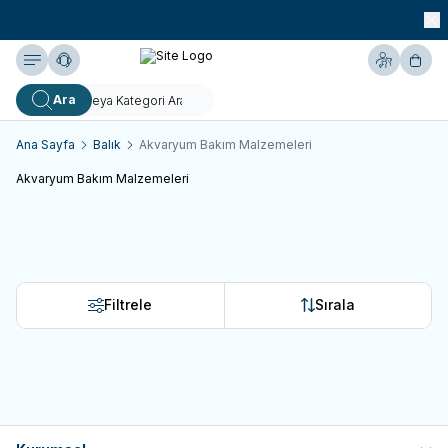
990 TL ve Üzeri KARGO BEDAVA!
Yardım
Hesabım
Sepe
Ara
Ana Sayfa
Balık
Akvaryum Bakım Malzemeleri
Akvaryum Bakım Malzemeleri
Tümü
Kepçeler
Hava Motorları
Filtrele
Sırala