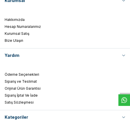
Kurumsal
Hakkımızda
Hesap Numaralarımız
Kurumsal Satış
Bize Ulaşın
Yardım
W
h
t
s
a
p
p
D
e
s
e
H
a
t
t
Ödeme Seçenekleri
Sipariş ve Teslimat
Orijinal Ürün Garantisi
Sipariş İptal Ve İade
Satış Sözleşmesi
Kategoriler