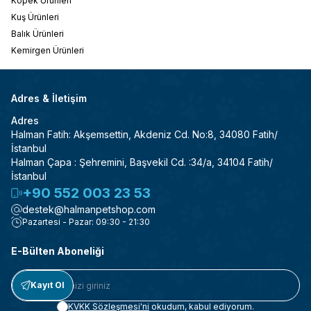
Köpek Ürünleri
Kuş Ürünleri
Balık Ürünleri
Kemirgen Ürünleri
Adres & İletişim
Adres
Halman Fatih: Akşemsettin, Akdeniz Cd. No:8, 34080 Fatih/
İstanbul
Halman Çapa : Şehremini, Başvekil Cd. :34/a, 34104 Fatih/
İstanbul
+90 552 003 23 53
destek@halmanpetshop.com
Pazartesi - Pazar: 09:30 - 21:30
E-Bülten Aboneliği
Kayıt Ol
KVKK Sözleşmesi'ni
okudum, kabul ediyorum.