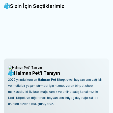
Sizin İçin Seçtiklerimiz
Loi -
Loi Somonlu Yavru Kedi
Loi -
Loi Tavuklu Yetişkin Kedi
Yeni
Yeni
Favorilere Ekle
Favorilere Ekle
Maması 1 Kg
Maması 1 Kg
SKT: 26.06.2028
SKT: 23.06.2028
270,00
TL
243,00
TL
%10
%10
243,00
TL
218,70
TL
İndirim
İndirim
Sepete Ekle
Sepete Ekle
Halman Pet’i Tanıyın
2022 yılında kurulan
Halman Pet Shop
, evcil hayvanların sağlıklı
ve mutlu bir yaşam sürmesi için hizmet veren bir pet shop
markasıdır. İki fiziksel mağazamız ve online satış kanalımız ile
kedi, köpek ve diğer evcil hayvanların ihtiyaç duyduğu kaliteli
ürünleri sizlerle buluşturuyoruz.