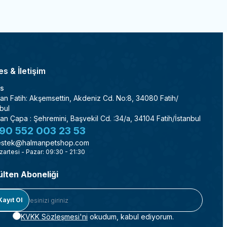
s & İletişim
s
an Fatih: Akşemsettin, Akdeniz Cd. No:8, 34080 Fatih/
bul
an Çapa : Şehremini, Başvekil Cd. :34/a, 34104 Fatih/İstanbul
90 552 003 23 53
stek@halmanpetshop.com
zartesi - Pazar: 09:30 - 21:30
ülten Aboneliği
Kayıt Ol
KVKK Sözleşmesi'ni
okudum, kabul ediyorum.