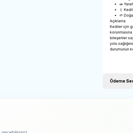
🧫 Yarar
💧 Kedil
🌱 Doğal
Açıklama
Kediler için g
korunmasına y
bileşenler sa
yolu sağlığın
durumunun ko
Ödeme Seç
geçebilirsiniz.