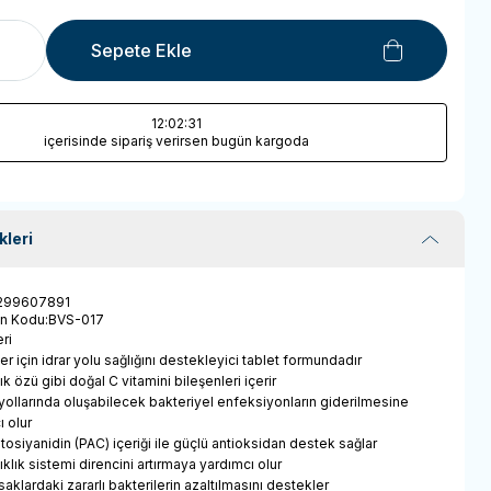
Sepete Ekle
12
:02
:31
içerisinde sipariş verirsen bugün kargoda
kleri
299607891
ün Kodu
:
BVS-017
ri
er için idrar yolu sağlığını destekleyici tablet formundadır
cık özü gibi doğal C vitamini bileşenleri içerir
 yollarında oluşabilecek bakteriyel enfeksiyonların giderilmesine
ı olur
ntosiyanidin (PAC) içeriği ile güçlü antioksidan destek sağlar
ıklık sistemi direncini artırmaya yardımcı olur
saklardaki zararlı bakterilerin azaltılmasını destekler