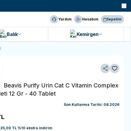
990 TL ve Üzeri KARGO BEDAVA!
Yardım
Hesabım
Sepetim
Balık
Kemirgen
t
Paylaş
Favoriye 
 -
Beavis Purify Urin Cat C Vitamin Complex
eti 12 Gr - 40 Tablet
Son Kullanma Tarihi: 08.2026
L
225,00
TL
%
10
ekstra indirim