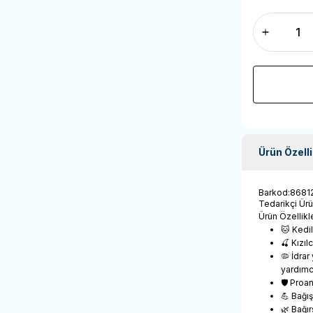
Ürün Özelli
Barkod
:
8681
Tedarikçi Ür
Ürün Özellikle
🐱 Kedil
🍒 Kızıl
🦠 İdrar
yardımc
🛡️ Proa
💪 Bağış
🌿 Bağır