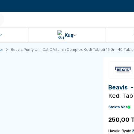
990 TL ve Üzeri KARGO BEDAVA!
Kuş
er
Beavis Purify Urin Cat C Vitamin Complex Kedi Tableti 12 Gr - 40 Table
Beavis
Kedi Tabl
Stokta Var
250,00
T
Havale fiyatı: