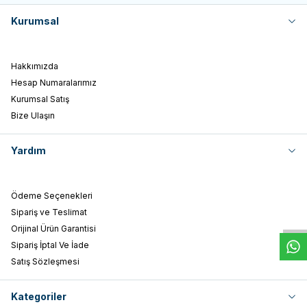
Kurumsal
Hakkımızda
Hesap Numaralarımız
Kurumsal Satış
Bize Ulaşın
Yardım
W
h
t
s
a
p
p
D
e
s
e
H
a
t
t
Ödeme Seçenekleri
Sipariş ve Teslimat
Orijinal Ürün Garantisi
Sipariş İptal Ve İade
Satış Sözleşmesi
Kategoriler