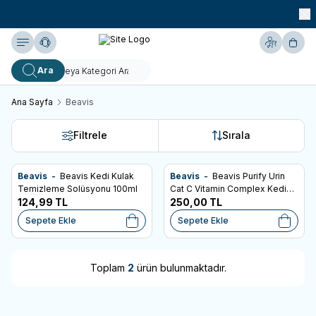
990 TL ve Üzeri KARGO BEDAVA!
Yardım
Hesabım
Sepe
Ara
Ana Sayfa
Beavis
Filtrele
Sırala
Beavis -
Beavis Kedi Kulak
Beavis -
Beavis Purify Urin
SKT: 08.2026
Favorilere Ekle
Favorilere Ekle
Temizleme Solüsyonu 100ml
Cat C Vitamin Complex Kedi
124,99
TL
Tableti 12 Gr - 40 Tablet
250,00
TL
Sepete Ekle
Sepete Ekle
Toplam
2
ürün bulunmaktadır.