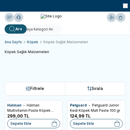
990 TL ve Üzeri KARGO BEDAVA!
Yardım
Hesabım
Sepe
Ara
Ana Sayfa
Köpek
Köpek Sağlık Malzemeleri
Köpek Sağlık Malzemeleri
Tümü
Vitamin Ve Ek Besinler
Medikal Ürünler
Filtrele
Sırala
Halman -
Halman
Petguard -
Petguard Junior
SKT: 08.08.2026
SKT: 15.10.2026
Favorilere Ekle
Favorilere Ekle
Multivitamin Paste Köpek
Kedi Köpek Malt Paste 100 gr
Multivitamin Macunu 100gr
299,00
TL
124,99
TL
Sepete Ekle
Sepete Ekle