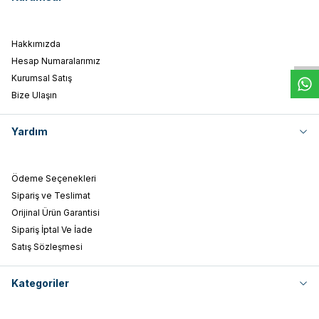
W
h
t
s
a
p
p
D
e
s
e
H
a
t
t
Hakkımızda
Hesap Numaralarımız
Kurumsal Satış
Bize Ulaşın
Yardım
Ödeme Seçenekleri
Sipariş ve Teslimat
Orijinal Ürün Garantisi
Sipariş İptal Ve İade
Satış Sözleşmesi
Kategoriler