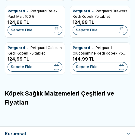
Petguard -
Petguard Relax
Petguard -
Petguard Brewers
SKT: 04.11.2026
SKT: 01.06.2027
Favorilere Ekle
Favorilere Ekle
Past Malt 100 Gr
Kedi Köpek 75 tablet
124,99
TL
124,99
TL
Sepete Ekle
Sepete Ekle
Petguard -
Petguard Calcium
Petguard -
Petguard
SKT: 01.06.2027
SKT: 01.06.2027
Favorilere Ekle
Favorilere Ekle
Kedi Köpek 75 tablet
Glucosamine Kedi Köpek 75
124,99
TL
Tablet
144,99
TL
Sepete Ekle
Sepete Ekle
Köpek Sağlık Malzemeleri Çeşitleri ve
Fiyatları
Kurumsal