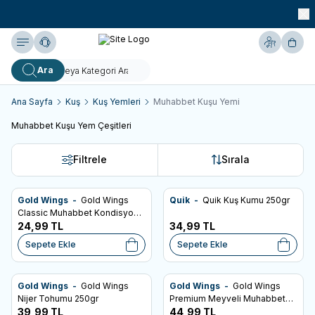
990 TL ve Üzeri KARGO BEDAVA!
Yardım
Hesabım
Sepe
Ara
Ana Sayfa
Kuş
Kuş Yemleri
Muhabbet Kuşu Yemi
Muhabbet Kuşu Yem Çeşitleri
Filtrele
Sırala
Gold Wings -
Gold Wings
Quik -
Quik Kuş Kumu 250gr
SKT: 03.12.2027
Favorilere Ekle
Favorilere Ekle
Classic Muhabbet Kondisyon
ve Konuşturucu Yem 150 Gr
24,99
TL
34,99
TL
Sepete Ekle
Sepete Ekle
Gold Wings -
Gold Wings
Gold Wings -
Gold Wings
SKT: 22.05.2027
SKT: 10.02.2028
Favorilere Ekle
Favorilere Ekle
Nijer Tohumu 250gr
Premium Meyveli Muhabbet
39,99
TL
Kuşu Krakeri (2'li)
44,99
TL