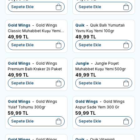
Sepete Ekle
Sepete Ekle
Gold Wings -
Gold Wings
Quik -
Quik Ballı Yumurtalı
SKT: 03.12.2027
SKT: 16.04.2028
Favorilere Ekle
Favorilere Ekle
Classic Muhabbet Kuşu Yemi
Yavru Kuş Yemi 100gr
400gr
49,99
TL
49,99
TL
Sepete Ekle
Sepete Ekle
Gold Wings -
Gold Wings
Jungle -
Jungle Poşet
SKT: 02.04.2028
SKT: 15.04.2028
Favorilere Ekle
Favorilere Ekle
Premium Ballı Kraker 2li Paket
Muhabbet Kuşu Yemi 500gr
49,99
TL
49,99
TL
Sepete Ekle
Sepete Ekle
Gold Wings -
Gold Wings
Gold Wings -
Gold Wings
SKT: 10.06.2028
SKT: 23.03.2028
Favorilere Ekle
Favorilere Ekle
Yulaf Tohumu 300gr
Aspur Sade Yem 300 Gr
59,99
TL
59,99
TL
Sepete Ekle
Sepete Ekle
Gold Wings -
Gold Wings
Quik -
Quik Vitaminli