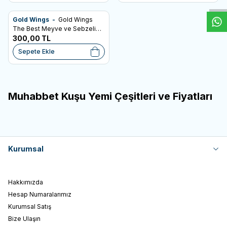
Gold Wings -
Gold Wings
SKT: 07.12.2027
Favorilere Ekle
The Best Meyve ve Sebzeli
Paraket Yemi 1,25kg
300,00
TL
Sepete Ekle
Muhabbet Kuşu Yemi Çeşitleri ve Fiyatları
Kurumsal
Hakkımızda
Hesap Numaralarımız
Kurumsal Satış
Bize Ulaşın