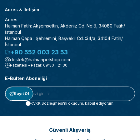
Adres & İletişim
Adres
Halman Fatih: Akşemsettin, Akdeniz Cd. No:8, 34080 Fatih/
İstanbul
Halman Çapa : Şehremini, Başvekil Cd. :34/a, 34104 Fatih/
İstanbul
+90 552 003 23 53
destek@halmanpetshop.com
Pazartesi - Pazar: 09:30 - 21:30
E-Bülten Aboneliği
Kayıt Ol
KVKK Sözleşmesi'ni
okudum, kabul ediyorum.
Güvenli Alışveriş