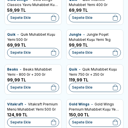
SKT: 02.10.2027
SKT: 05.01.028
Favorilere Ekle
Favorilere Ekle
Classics Yavru Muhabbet Kuşu
Muhabbet Yemi 400 Gr
Yemi 400gr
59,99
TL
69,99
TL
Sepete Ekle
Sepete Ekle
Quik -
Quik Muhabbet Kuşu
Jungle -
Jungle Poşet
SKT: 12.02.2028
Favorilere Ekle
Favorilere Ekle
Yemi 500 Gr
Muhabbet Kuşu Yemi 1kg
69,99
TL
99,99
TL
Sepete Ekle
Sepete Ekle
Beaks -
Beaks Muhabbet
Quik -
Quik Muhabbet Kuşu
SKT: 19.12.2027
SKT: 09.02.2028
Favorilere Ekle
Favorilere Ekle
Yemi - 800 Gr + 200 Gr
Yemi 750 Gr + 250 Gr
99,99
TL
119,99
TL
Sepete Ekle
Sepete Ekle
Vitakraft -
Vitakraft Premium
Gold Wings -
Gold Wings
SKT: 11.05.2028
Favorilere Ekle
Favorilere Ekle
Menü Muhabbet Yemi 500 Gr
Premium Muhabbet Kuşu Yemi
W
h
t
s
a
p
p
D
e
s
e
H
a
t
t
124,99
TL
1kg
150,00
TL
Sepete Ekle
Sepete Ekle