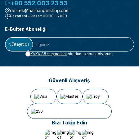
+90 552 003 23 53
destek@halmanpetshop.com
Pazartesi - Pazar: 09:30 - 21:30
E-Bülten Aboneliği
Kayıt Ol
KVKK Sözleşmesi'ni
okudum, kabul ediyorum.
Güvenli Alışveriş
Bizi Takip Edin