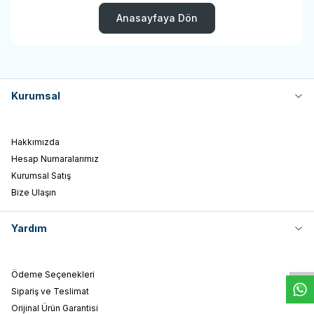
Anasayfaya Dön
Kurumsal
Hakkımızda
Hesap Numaralarımız
Kurumsal Satış
Bize Ulaşın
W
h
t
s
a
p
p
D
e
s
e
H
a
t
t
Yardım
Ödeme Seçenekleri
Sipariş ve Teslimat
Orijinal Ürün Garantisi