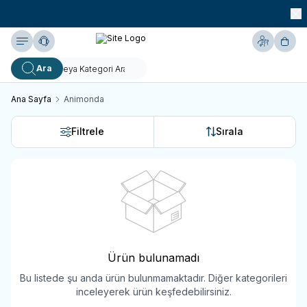
990 TL ve Üzeri KARGO BEDAVA!
Yardım
Hesabım
Sepe
Ara
Ana Sayfa
Animonda
Filtrele
Sırala
Ürün bulunamadı
Bu listede şu anda ürün bulunmamaktadır. Diğer kategorileri
inceleyerek ürün keşfedebilirsiniz.