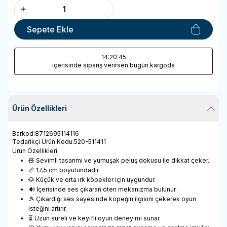
Sepete Ekle
14
:20
:44
içerisinde sipariş verirsen bugün kargoda
Ürün Özellikleri
Barkod
:
8712695114116
Tedarikçi Ürün Kodu
:
520-511411
Ürün Özellikleri
🧸 Sevimli tasarımı ve yumuşak peluş dokusu ile dikkat çeker.
📏 17,5 cm boyutundadır.
🐶 Küçük ve orta ırk köpekler için uygundur.
🔊 İçerisinde ses çıkaran öten mekanizma bulunur.
🎾 Çıkardığı ses sayesinde köpeğin ilgisini çekerek oyun
isteğini artırır.
⏳ Uzun süreli ve keyifli oyun deneyimi sunar.