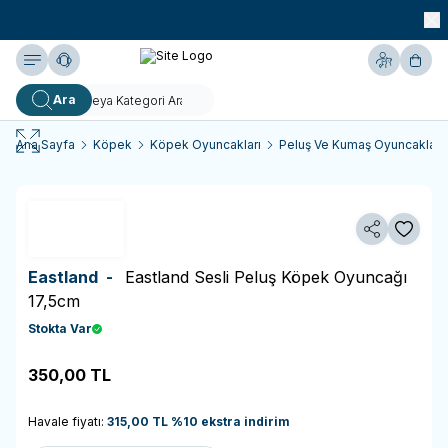
990 TL ve Üzeri KARGO BEDAVA!
Yardım
Hesabım
Sepe
Ara
Ana Sayfa
Köpek
Köpek Oyuncakları
Peluş Ve Kumaş Oyuncaklar
Paylaş
Favoriy
Eastland -
Eastland Sesli Peluş Köpek Oyuncağı
17,5cm
Stokta Var
350,00
TL
Sepete Ekle
Havale fiyatı:
315,00
TL
%
10
ekstra indirim