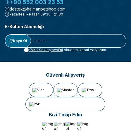
+90 552 003 23 53
destek@halmanpetshop.com
Pazartesi - Pazar: 09:30 - 21:30
E-Bülten Aboneliği
Kayıt Ol
KVKK Sözleşmesi'ni
okudum, kabul ediyorum.
Güvenli Alışveriş
Bizi Takip Edin
Facebook
İnstagram
Tiktok
Whatsapp