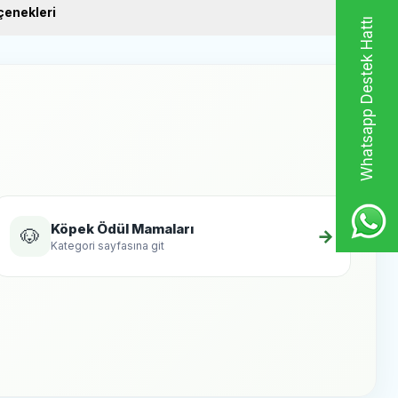
enekleri
Whatsapp Destek Hattı
Köpek Ödül Mamaları
🐶
→
Kategori sayfasına git