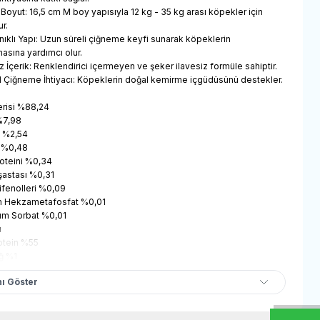
 Boyut: 16,5 cm M boy yapısıyla 12 kg - 35 kg arası köpekler için
r.
nıklı Yapı: Uzun süreli çiğneme keyfi sunarak köpeklerin
asına yardımcı olur.
 İçerik: Renklendirici içermeyen ve şeker ilavesiz formüle sahiptir.
l Çiğneme İhtiyacı: Köpeklerin doğal kemirme içgüdüsünü destekler.
risi %88,24
%7,98
i %2,54
n %0,48
oteini %0,34
işastası %0,31
ifenolleri %0,09
 Hekzametafosfat %0,01
um Sorbat %0,01
u
otein %55
ğ %1
l %4
ı Göster
f %5
18