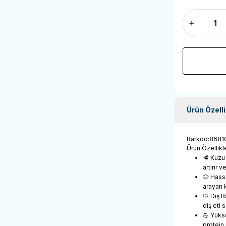
Ürün Özelli
Barkod
:
8681
Ürün Özellikle
🥩 Kuzu
artırır 
🐶 Hass
arayan k
🦷 Diş 
diş eti 
💪 Yüks
protein 