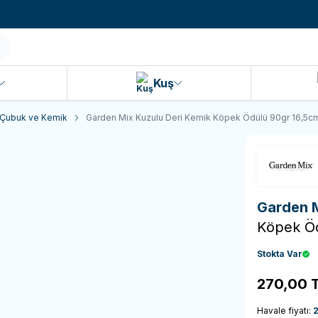
990 TL ve Üzeri KARGO BEDAVA!
Kuş
Çubuk ve Kemik
Garden Mix Kuzulu Deri Kemik Köpek Ödülü 90gr 16,5c
Garden 
Köpek Öd
Stokta Var
270,00
T
Havale fiyatı: