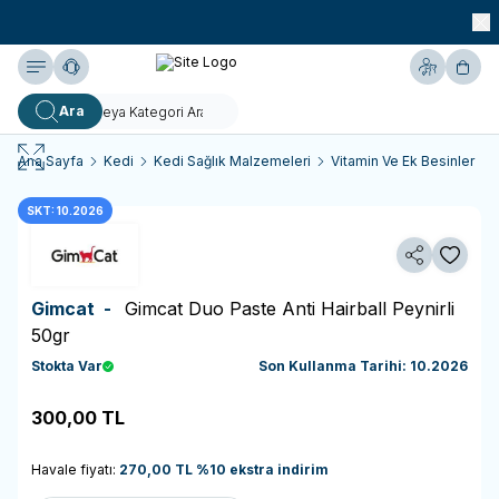
990 TL ve Üzeri KARGO BEDAVA!
Yardım
Hesabım
Sepe
Ara
Ana Sayfa
Kedi
Kedi Sağlık Malzemeleri
Vitamin Ve Ek Besinler
SKT: 10.2026
Paylaş
Favoriy
Gimcat -
Gimcat Duo Paste Anti Hairball Peynirli
50gr
Stokta Var
Son Kullanma Tarihi: 10.2026
300,00
TL
Sepete Ekle
Havale fiyatı:
270,00
TL
%
10
ekstra indirim