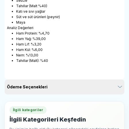
Sebze
Tahıllar (Malt %40)
Katı ve sıvı yağlar
Süt ve süt ürünleri (peynir)
Maya
Analiz Değerleri
Ham Protein: %4,70
Ham Yağ: %39,00
Ham Lif: %3,20
Ham Kül: %6,00
Nem: %13,00
Tahıllar (Malt): %40
Ödeme Seçenekleri
İlgili kategoriler
İlgili Kategorileri Keşfedin
Bu ürünün bağlı olduğu kategori ağacındaki sayfalara hızlıca