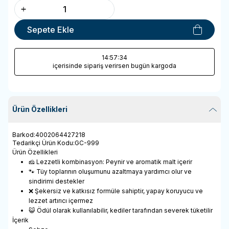
Sepete Ekle
14
:57
:34
içerisinde sipariş verirsen bugün kargoda
Ürün Özellikleri
Barkod
:
4002064427218
Tedarikçi Ürün Kodu
:
GC-999
Ürün Özellikleri
🧀 Lezzetli kombinasyon: Peynir ve aromatik malt içerir
🐾 Tüy toplarının oluşumunu azaltmaya yardımcı olur ve
sindirimi destekler
❌ Şekersiz ve katkısız formüle sahiptir, yapay koruyucu ve
lezzet artırıcı içermez
😺 Ödül olarak kullanılabilir, kediler tarafından severek tüketilir
İçerik