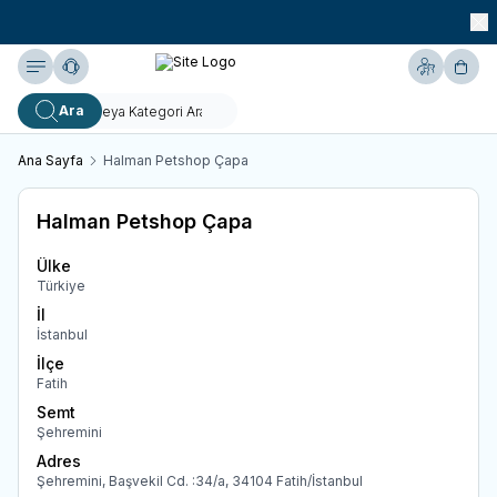
990 TL ve Üzeri KARGO BEDAVA!
Yardım
Hesabım
Sepe
Ara
Ana Sayfa
Halman Petshop Çapa
Halman Petshop Çapa
Ülke
Türkiye
İl
İstanbul
İlçe
Fatih
Semt
Şehremini
Adres
Şehremini, Başvekil Cd. :34/a, 34104 Fatih/İstanbul