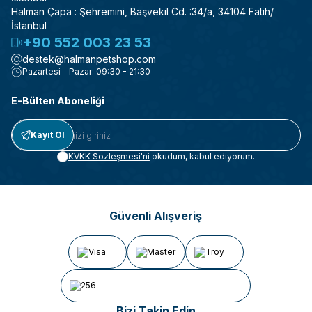
Halman Çapa : Şehremini, Başvekil Cd. :34/a, 34104 Fatih/
İstanbul
+90 552 003 23 53
destek@halmanpetshop.com
Pazartesi - Pazar: 09:30 - 21:30
E-Bülten Aboneliği
Kayıt Ol
KVKK Sözleşmesi'ni
okudum, kabul ediyorum.
Güvenli Alışveriş
Bizi Takip Edin