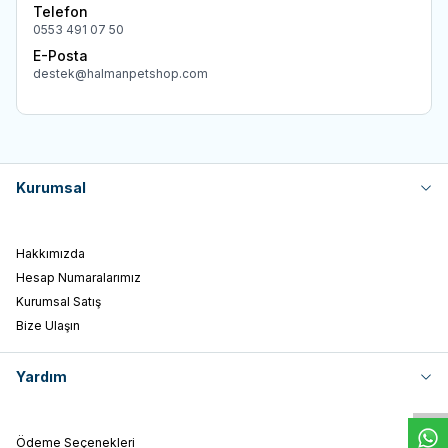
Telefon
0553 491 07 50
E-Posta
destek@halmanpetshop.com
Kurumsal
Hakkımızda
Hesap Numaralarımız
Kurumsal Satış
Bize Ulaşın
W
h
t
s
a
p
p
D
e
s
e
H
a
t
t
Yardım
Ödeme Seçenekleri