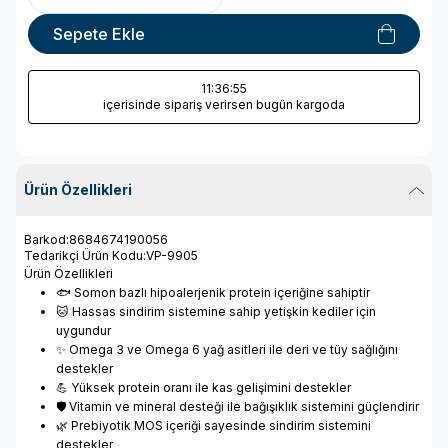
Sepete Ekle
11
:36
:55
içerisinde sipariş verirsen bugün kargoda
Ürün Özellikleri
Barkod
:
8684674190056
Tedarikçi Ürün Kodu
:
VP-9905
Ürün Özellikleri
🐟 Somon bazlı hipoalerjenik protein içeriğine sahiptir
🐱 Hassas sindirim sistemine sahip yetişkin kediler için
uygundur
✨ Omega 3 ve Omega 6 yağ asitleri ile deri ve tüy sağlığını
destekler
💪 Yüksek protein oranı ile kas gelişimini destekler
🛡️ Vitamin ve mineral desteği ile bağışıklık sistemini güçlendirir
🌿 Prebiyotik MOS içeriği sayesinde sindirim sistemini
destekler