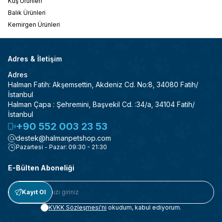
Kuş Ürünleri
Balık Ürünleri
Kemirgen Ürünleri
Adres & İletişim
Adres
Halman Fatih: Akşemsettin, Akdeniz Cd. No:8, 34080 Fatih/
İstanbul
Halman Çapa : Şehremini, Başvekil Cd. :34/a, 34104 Fatih/
İstanbul
+90 552 003 23 53
destek@halmanpetshop.com
Pazartesi - Pazar: 09:30 - 21:30
E-Bülten Aboneliği
Kayıt Ol
KVKK Sözleşmesi'ni
okudum, kabul ediyorum.