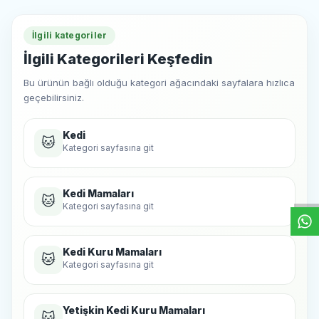
İlgili kategoriler
İlgili Kategorileri Keşfedin
Bu ürünün bağlı olduğu kategori ağacındaki sayfalara hızlıca
geçebilirsiniz.
Kedi
🐱
Kategori sayfasına git
W
h
t
s
a
p
p
D
e
s
e
H
a
t
t
Kedi Mamaları
🐱
Kategori sayfasına git
Kedi Kuru Mamaları
🐱
Kategori sayfasına git
Yetişkin Kedi Kuru Mamaları
🐱