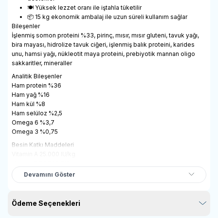
🍽️ Yüksek lezzet oranı ile iştahla tüketilir
📦 15 kg ekonomik ambalaj ile uzun süreli kullanım sağlar
Bileşenler
İşlenmiş somon proteini %33, pirinç, mısır, mısır gluteni, tavuk yağı,
bira mayası, hidrolize tavuk ciğeri, işlenmiş balık proteini, karides
unu, hamsi yağı, nükleotit maya proteini, prebiyotik mannan oligo
sakkaritler, mineraller
Analitik Bileşenler
Ham protein %36
Ham yağ %16
Ham kül %8
Ham selüloz %2,5
Omega 6 %3,7
Omega 3 %0,75
Besin Katkı Maddeleri
Vitamin A 25.000 IU/kg
Vitamin D3 1.800 IU/kg
Vitamin E 500 mg/kg
Devamını Göster
Vitamin C 30 mg/kg
Taurin 2.200 mg/kg
Vitamin B1, B2, B3, B6, B12
Ödeme Seçenekleri
Biotin, folat, kalsiyum, fosfor, çinko, bakır, demir, sodyum