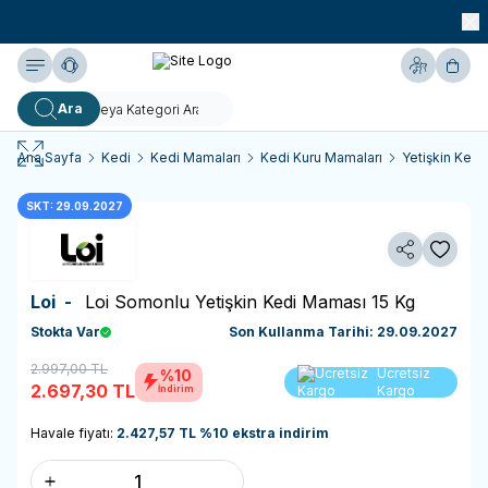
990 TL ve Üzeri KARGO BEDAVA!
Yardım
Hesabım
Sepe
Ara
Ana Sayfa
Kedi
Kedi Mamaları
Kedi Kuru Mamaları
Yetişkin Kedi
SKT: 29.09.2027
Paylaş
Favoriy
Loi -
Loi Somonlu Yetişkin Kedi Maması 15 Kg
Stokta Var
Son Kullanma Tarihi: 29.09.2027
2.997,00
TL
Sepete
Ücretsiz
%10
2.697,30
TL
Ekle
Kargo
İndirim
Havale fiyatı:
2.427,57
TL
%
10
ekstra indirim