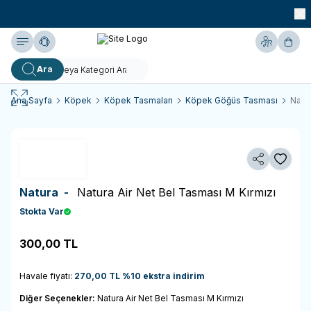
990 TL ve Üzeri KARGO BEDAVA!
Yardım
Hesabım
Sepe
Ara
Ana Sayfa
Köpek
Köpek Tasmaları
Köpek Göğüs Tasması
Natur
Paylaş
Favoriy
Natura -
Natura Air Net Bel Tasması M Kırmızı
Stokta Var
300,00
TL
Sepete Ekle
Havale fiyatı:
270,00
TL
%
10
ekstra indirim
Diğer Seçenekler:
Natura Air Net Bel Tasması M Kırmızı