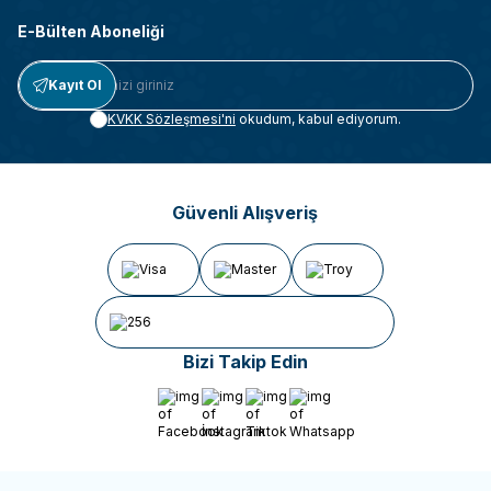
E-Bülten Aboneliği
Kayıt Ol
KVKK Sözleşmesi'ni
okudum, kabul ediyorum.
Güvenli Alışveriş
Bizi Takip Edin
Facebook
İnstagram
Tiktok
Whatsapp