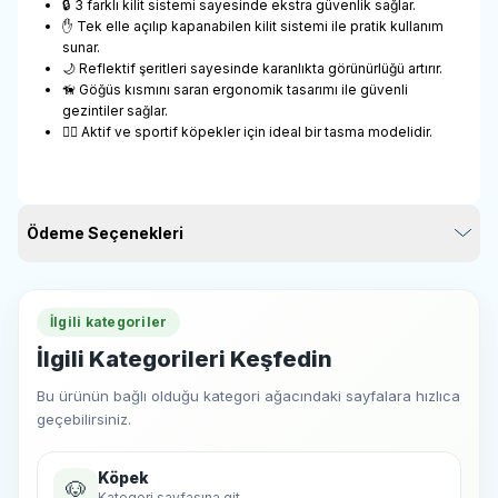
🔒 3 farklı kilit sistemi sayesinde ekstra güvenlik sağlar.
✋ Tek elle açılıp kapanabilen kilit sistemi ile pratik kullanım
sunar.
🌙 Reflektif şeritleri sayesinde karanlıkta görünürlüğü artırır.
🦮 Göğüs kısmını saran ergonomik tasarımı ile güvenli
gezintiler sağlar.
🏃‍♂️ Aktif ve sportif köpekler için ideal bir tasma modelidir.
Ödeme Seçenekleri
İlgili kategoriler
İlgili Kategorileri Keşfedin
Bu ürünün bağlı olduğu kategori ağacındaki sayfalara hızlıca
geçebilirsiniz.
Köpek
🐶
Kategori sayfasına git