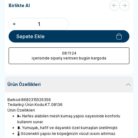
Birlikte Al
Sepete Ekle
08
:11
:24
içerisinde sipariş verirsen bugün kargoda
Ürün Özellikleri
Barkod
:
8682315526356
Tedarikçi Ürün Kodu
:
KT.08136
Ürün Özellikleri
🌬️ Nefes alabilen mesh kumaş yapısı sayesinde konforlu
kullanım sunar.
🧵 Yumuşak, hafif ve dayanıklı özel kumaştan üretilmiştir.
🌡️ Gözenekli yapısı ile köpeğinizin vücut ısısını artırmaz.