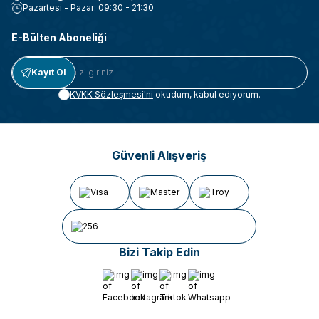
Pazartesi - Pazar: 09:30 - 21:30
E-Bülten Aboneliği
Kayıt Ol
KVKK Sözleşmesi'ni
okudum, kabul ediyorum.
Güvenli Alışveriş
Bizi Takip Edin
Facebook
İnstagram
Tiktok
Whatsapp