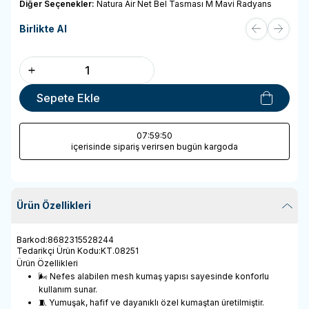
Diğer Seçenekler:
Natura Air Net Bel Tasması M Mavi Radyans
Birlikte Al
Sepete Ekle
07
:59
:50
içerisinde sipariş verirsen bugün kargoda
Ürün Özellikleri
Barkod
:
8682315528244
Tedarikçi Ürün Kodu
:
KT.08251
Ürün Özellikleri
🌬️ Nefes alabilen mesh kumaş yapısı sayesinde konforlu
kullanım sunar.
🧵 Yumuşak, hafif ve dayanıklı özel kumaştan üretilmiştir.