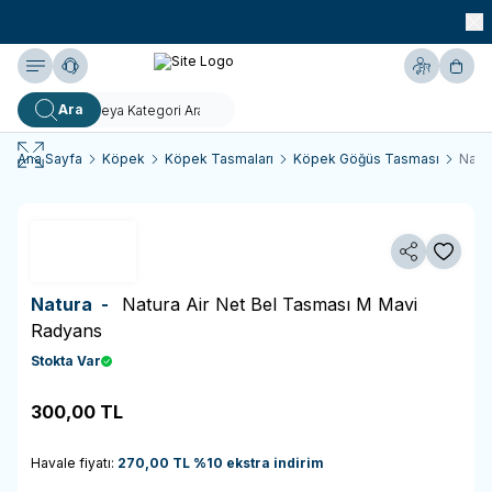
990 TL ve Üzeri KARGO BEDAVA!
Yardım
Hesabım
Sepe
Ara
Ana Sayfa
Köpek
Köpek Tasmaları
Köpek Göğüs Tasması
Natu
Paylaş
Favoriy
Natura -
Natura Air Net Bel Tasması M Mavi
Radyans
Stokta Var
300,00
TL
Sepete Ekle
Havale fiyatı:
270,00
TL
%
10
ekstra indirim