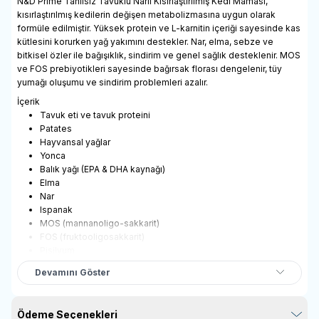
N&D Prime Tahılsız Tavuklu Narlı Kısırlaştırılmış Kedi Maması,
kısırlaştırılmış kedilerin değişen metabolizmasına uygun olarak
formüle edilmiştir. Yüksek protein ve L-karnitin içeriği sayesinde kas
kütlesini korurken yağ yakımını destekler. Nar, elma, sebze ve
bitkisel özler ile bağışıklık, sindirim ve genel sağlık desteklenir. MOS
ve FOS prebiyotikleri sayesinde bağırsak florası dengelenir, tüy
yumağı oluşumu ve sindirim problemleri azalır.
İçerik
Tavuk eti ve tavuk proteini
Patates
Hayvansal yağlar
Yonca
Balık yağı (EPA & DHA kaynağı)
Elma
Nar
Ispanak
MOS (mannanoligo-sakkarit)
FOS (fruktooligosakkarit)
Pisilyum
Glukozamin
Devamını Göster
Kondroitin
Yeşil çay özü
Havuç
Ödeme Seçenekleri
Yaban mersini