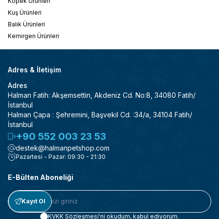
Köpek Ürünleri
Kuş Ürünleri
Balık Ürünleri
Kemirgen Ürünleri
Adres & İletişim
Adres
Halman Fatih: Akşemsettin, Akdeniz Cd. No:8, 34080 Fatih/
İstanbul
Halman Çapa : Şehremini, Başvekil Cd. :34/a, 34104 Fatih/
İstanbul
+90 552 003 23 53
destek@halmanpetshop.com
Pazartesi - Pazar: 09:30 - 21:30
E-Bülten Aboneliği
Kayıt Ol
KVKK Sözleşmesi'ni
okudum, kabul ediyorum.