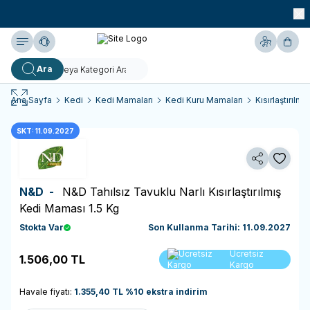
990 TL ve Üzeri KARGO BEDAVA!
Yardım
Hesabım
Sepe
Ara
Ana Sayfa
Kedi
Kedi Mamaları
Kedi Kuru Mamaları
Kısırlaştırılm
SKT: 11.09.2027
Paylaş
Favoriy
N&D -
N&D Tahılsız Tavuklu Narlı Kısırlaştırılmış
Kedi Maması 1.5 Kg
Stokta Var
Son Kullanma Tarihi: 11.09.2027
Sepete
Ücretsiz
1.506,00
TL
Ekle
Kargo
Havale fiyatı:
1.355,40
TL
%
10
ekstra indirim