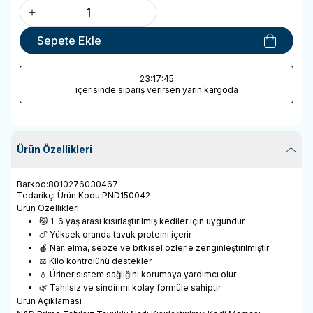
Sepete Ekle
23
:17
:45
içerisinde sipariş verirsen yarın kargoda
Ürün Özellikleri
Barkod
:
8010276030467
Tedarikçi Ürün Kodu
:
PND150042
Ürün Özellikleri
🐱 1–6 yaş arası kısırlaştırılmış kediler için uygundur
🍗 Yüksek oranda tavuk proteini içerir
🍎 Nar, elma, sebze ve bitkisel özlerle zenginleştirilmiştir
⚖️ Kilo kontrolünü destekler
💧 Üriner sistem sağlığını korumaya yardımcı olur
🌿 Tahılsız ve sindirimi kolay formüle sahiptir
Ürün Açıklaması