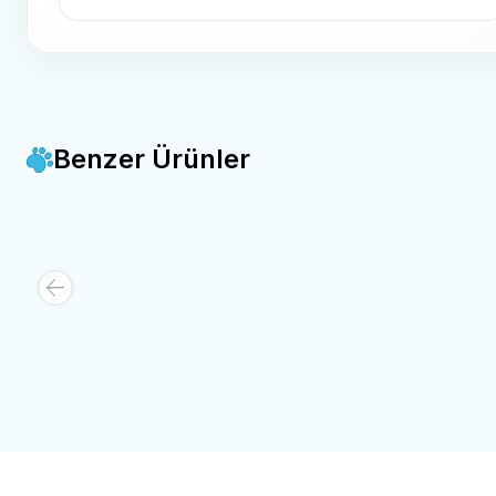
Benzer Ürünler
Catlife -
Catlife Zilli Kedi Oltası 70 Cm
3 Toplu 
Favorilere Ekle
Favorile
100,00
TL
125,00
Sepete Ekle
Sepe