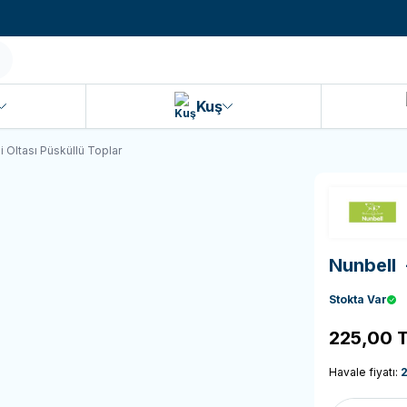
990 TL ve Üzeri KARGO BEDAVA!
Kuş
 Oltası Püsküllü Toplar
Nunbell
Stokta Var
225,00
T
Havale fiyatı: