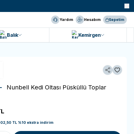
990 TL ve Üzeri KARGO BEDAVA!
Yardım
Hesabım
Sepetim
Balık
Kemirgen
Paylaş
Favoriye 
 -
Nunbell Kedi Oltası Püsküllü Toplar
L
202,50
TL
%
10
ekstra indirim