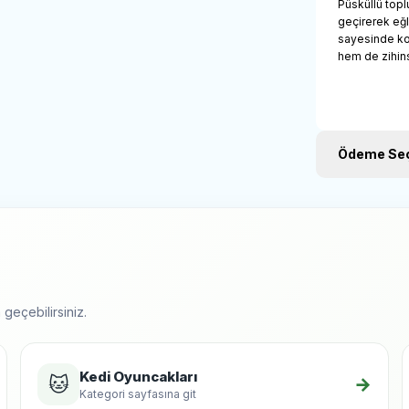
Püsküllü topl
geçirerek eğl
sayesinde kol
hem de zihins
Ödeme Seç
geçebilirsiniz.
Kedi Oyuncakları
🐱
→
Kategori sayfasına git