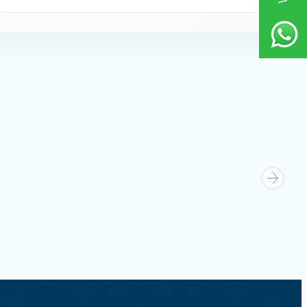
tatabi Kedi
Eastland -
Eastland Catnipli Ve Tüylü 
Favorilere Ekle
Oltası 47cm
150,00
TL
Sepete Ekle