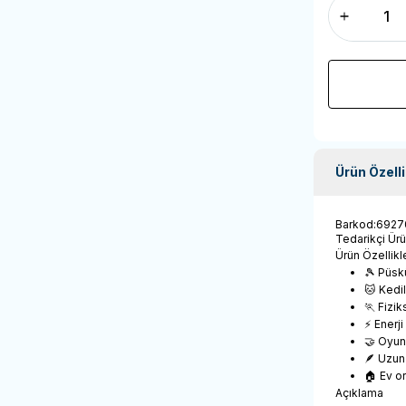
Ürün Özelli
Barkod
:
6927
Tedarikçi Ür
Ürün Özellikle
🎾 Püskü
🐱 Kedil
🏃 Fizik
⚡ Enerji
🤝 Oyun 
🪶 Uzun
🏠 Ev or
Açıklama