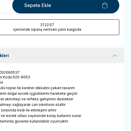
Sepete Ekle
21
:22
:57
içerisinde sipariş verirsen yarın kargoda
kleri
052060537
ün Kodu
:
520-6053
ri
llü toplar ile kedinin dikkatini çeken tasarım
erin doğal avcılık içgüdülerini harekete geçirir
sel aktiviteyi ve refleks gelişimini destekler
 atmayı sağlayarak can sıkıntısını azaltır
sırasında kedi ile etkileşimi artırır
 ve esnek oltası sayesinde kolay kullanım sunar
tamında güvenle kullanılabilir oyuncaktır