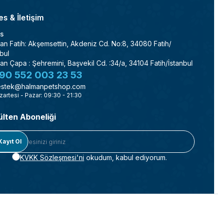
s & İletişim
s
an Fatih: Akşemsettin, Akdeniz Cd. No:8, 34080 Fatih/
bul
an Çapa : Şehremini, Başvekil Cd. :34/a, 34104 Fatih/İstanbul
90 552 003 23 53
stek@halmanpetshop.com
zartesi - Pazar: 09:30 - 21:30
ülten Aboneliği
Kayıt Ol
KVKK Sözleşmesi'ni
okudum, kabul ediyorum.