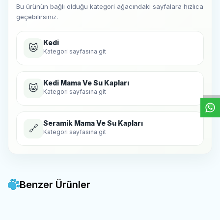
Bu ürünün bağlı olduğu kategori ağacındaki sayfalara hızlıca
geçebilirsiniz.
Kedi
🐱
Kategori sayfasına git
W
h
t
s
a
p
p
D
e
s
e
H
a
t
t
Kedi Mama Ve Su Kapları
🐱
Kategori sayfasına git
Seramik Mama Ve Su Kapları
🔗
Kategori sayfasına git
Benzer Ürünler
Yüzen Kase Kedi Köpek Su
Haznedar Pet -
Seramik Mama
Favorilere Ekle
Favorilere Ekle
Sebili 23x8 Cm
Kabı Ahşap Oval İkili