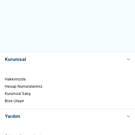
1.000,00
450,00
TL
TL
Sepete Ekle
Sepete Ekle
Kurumsal
Hakkımızda
Hesap Numaralarımız
Kurumsal Satış
Bize Ulaşın
Yardım