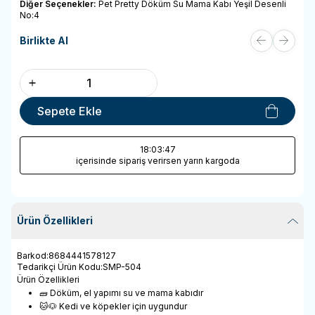
Diğer Seçenekler:
Pet Pretty Döküm Su Mama Kabı Yeşil Desenli
No:4
Birlikte Al
Sepete Ekle
18
:03
:47
içerisinde sipariş verirsen yarın kargoda
Ürün Özellikleri
Barkod
:
8684441578127
Tedarikçi Ürün Kodu
:
SMP-504
Ürün Özellikleri
🧱 Döküm, el yapımı su ve mama kabıdır
🐱🐶 Kedi ve köpekler için uygundur