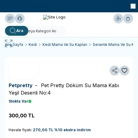
990 TL ve Üzeri KARGO BEDAVA!
Yardım
Hesabım
Sepe
Ara
Ana Sayfa
Kedi
Kedi Mama Ve Su Kapları
Seramik Mama Ve Su Kapl
Paylaş
Favoriy
Petpretty -
Pet Pretty Döküm Su Mama Kabı
Yeşil Desenli No:4
Stokta Var
300,00
TL
Sepete Ekle
Havale fiyatı:
270,00
TL
%
10
ekstra indirim