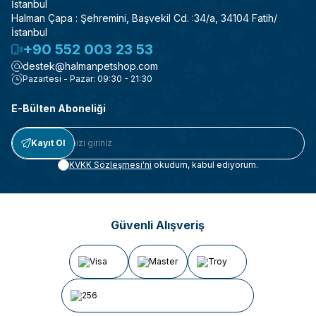
İstanbul
Halman Çapa : Şehremini, Başvekil Cd. :34/a, 34104 Fatih/
İstanbul
+90 552 003 23 53
destek@halmanpetshop.com
Pazartesi - Pazar: 09:30 - 21:30
E-Bülten Aboneliği
Kayıt Ol
KVKK Sözleşmesi'ni
okudum, kabul ediyorum.
Güvenli Alışveriş