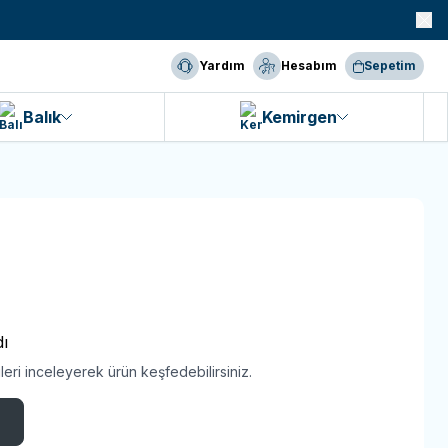
990 TL ve Üzeri KARGO BEDAVA!
Yardım
Hesabım
Sepetim
Balık
Kemirgen
ı
eri inceleyerek ürün keşfedebilirsiniz.