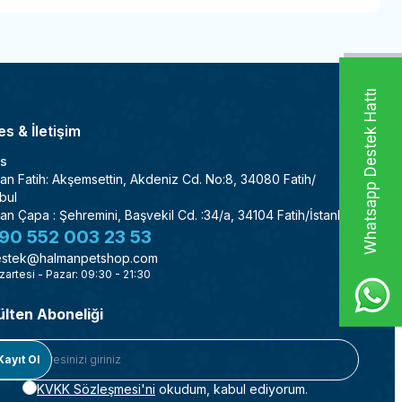
Whatsapp Destek Hattı
s & İletişim
s
an Fatih: Akşemsettin, Akdeniz Cd. No:8, 34080 Fatih/
bul
an Çapa : Şehremini, Başvekil Cd. :34/a, 34104 Fatih/İstanbul
90 552 003 23 53
stek@halmanpetshop.com
zartesi - Pazar: 09:30 - 21:30
ülten Aboneliği
Kayıt Ol
KVKK Sözleşmesi'ni
okudum, kabul ediyorum.