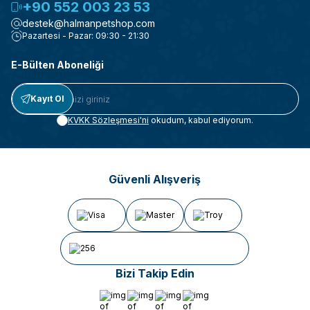
+90 552 003 23 53
destek@halmanpetshop.com
Pazartesi - Pazar: 09:30 - 21:30
E-Bülten Aboneliği
Kayıt Ol
KVKK Sözleşmesi'ni
okudum, kabul ediyorum.
Güvenli Alışveriş
Bizi Takip Edin