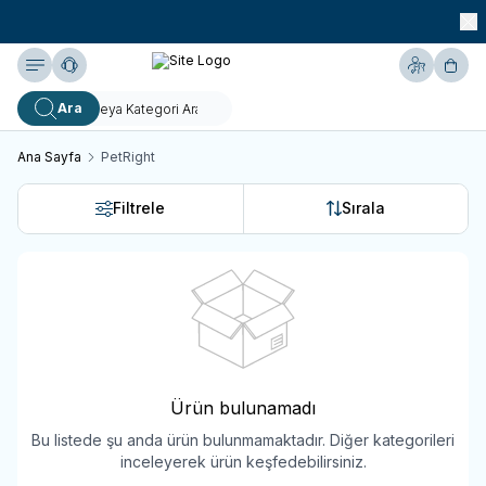
990 TL ve Üzeri KARGO BEDAVA!
Yardım
Hesabım
Sepe
Ara
Ana Sayfa
PetRight
Filtrele
Sırala
Ürün bulunamadı
Bu listede şu anda ürün bulunmamaktadır. Diğer kategorileri
inceleyerek ürün keşfedebilirsiniz.