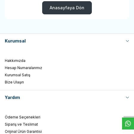
Anasayfaya Dön
Kurumsal
Hakkımızda
Hesap Numaralarımız
Kurumsal Satış
Bize Ulaşın
W
h
t
s
a
p
p
D
e
s
e
H
a
t
t
Yardım
Ödeme Seçenekleri
Sipariş ve Teslimat
Orijinal Ürün Garantisi