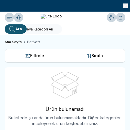
990 TL ve Üzeri KARGO BEDAVA!
Yardım
Hesabım
Sepe
Ara
Ana Sayfa
PetSoft
Filtrele
Sırala
Ürün bulunamadı
Bu listede şu anda ürün bulunmamaktadır. Diğer kategorileri
inceleyerek ürün keşfedebilirsiniz.