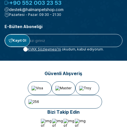
+90 552 003 23 53
destek@halmanpetshop.com
Pazartesi - Pazar: 09:30 - 21:30
E-Bülten Aboneliği
Kayıt Ol
KVKK Sözleşmesi'ni
okudum, kabul ediyorum.
Güvenli Alışveriş
Bizi Takip Edin