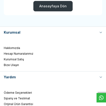
Anasayfaya Dön
Kurumsal
Hakkımızda
Hesap Numaralarımız
Kurumsal Satış
Bize Ulaşın
W
h
t
s
a
p
p
D
e
s
e
H
a
t
t
Yardım
Ödeme Seçenekleri
Sipariş ve Teslimat
Orijinal Ürün Garantisi