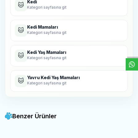
Kedi
🐱
Kategori sayfasına git
Kedi Mamaları
🐱
Kategori sayfasına git
W
h
t
s
a
p
p
D
e
s
e
H
a
t
t
Kedi Yaş Mamaları
🐱
Kategori sayfasına git
Yavru Kedi Yaş Mamaları
🐱
Kategori sayfasına git
Benzer Ürünler
Schesir -
Schesir Baby Sos
Chuck -
Chuck Yavru Kedi Yaş
Yeni
SKT: 30.10.2027
Favorilere Ekle
Favorilere Ekle
İçinde Tavuk ve Somonlu
Mama Tavuklu 100 Gr