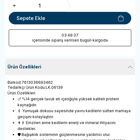
Sepete Ekle
03
:49
:37
içerisinde sipariş verirsen bugün kargoda
Ürün Özellikleri
Barkod
:
7613036693462
Tedarikçi Ürün Kodu
:
LK.06139
Ürün Özellikleri
🍗 %14 gerçek tavuk eti içeriğiyle yüksek kaliteli protein
kaynağıdır.
🍼 Yumuşak dokusu sayesinde yavru kedilerin sütten mamaya
geçişini kolaylaştırır.
👩‍🍼 Emziren anne kedilerin enerji ve mineral ihtiyacını
destekler.
🛡️ Bağışıklık sisteminin güçlenmesine yardımcı olur.