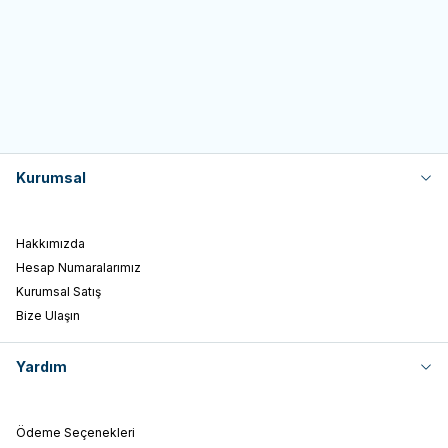
SKT: 26.03.2028
Tahılsız Yavru Kedi Konservesi
150,00
TL
30,00
TL
70gr
Sepete Ekle
Sepete Ekle
Kurumsal
Hakkımızda
Hesap Numaralarımız
Kurumsal Satış
Bize Ulaşın
Yardım
Ödeme Seçenekleri