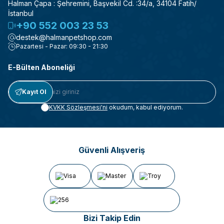
Halman Çapa : Şehremini, Başvekil Cd. :34/a, 34104 Fatih/
İstanbul
+90 552 003 23 53
destek@halmanpetshop.com
Pazartesi - Pazar: 09:30 - 21:30
E-Bülten Aboneliği
Kayıt Ol
KVKK Sözleşmesi'ni
okudum, kabul ediyorum.
Güvenli Alışveriş
Bizi Takip Edin