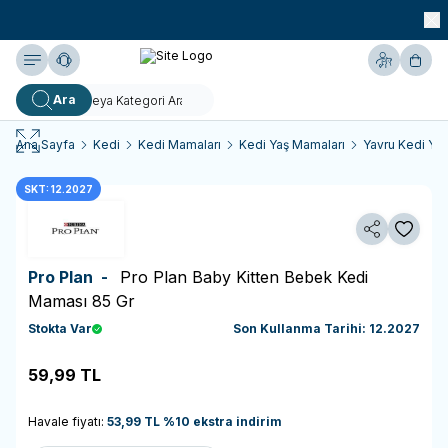
990 TL ve Üzeri KARGO BEDAVA!
Yardım
Hesabım
Sepe
Ara
Ana Sayfa
Kedi
Kedi Mamaları
Kedi Yaş Mamaları
Yavru Kedi Ya
SKT: 12.2027
Paylaş
Favoriy
Pro Plan -
Pro Plan Baby Kitten Bebek Kedi
Maması 85 Gr
Stokta Var
Son Kullanma Tarihi: 12.2027
59,99
TL
Sepete Ekle
Havale fiyatı:
53,99
TL
%
10
ekstra indirim