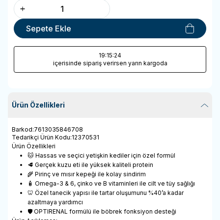
Sepete Ekle
19
:15
:24
içerisinde sipariş verirsen yarın kargoda
Ürün Özellikleri
Barkod
:
7613035846708
Tedarikçi Ürün Kodu
:
12370531
Ürün Özellikleri
🐱 Hassas ve seçici yetişkin kediler için özel formül
🥩 Gerçek kuzu eti ile yüksek kaliteli protein
🌾 Pirinç ve mısır kepeği ile kolay sindirim
🧴 Omega-3 & 6, çinko ve B vitaminleri ile cilt ve tüy sağlığı
🦷 Özel tanecik yapısı ile tartar oluşumunu %40’a kadar
azaltmaya yardımcı
🛡️ OPTIRENAL formülü ile böbrek fonksiyon desteği