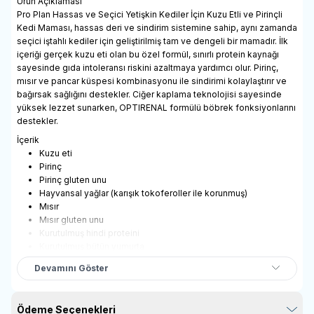
Ürün Açıklaması
Pro Plan Hassas ve Seçici Yetişkin Kediler İçin Kuzu Etli ve Pirinçli
Kedi Maması, hassas deri ve sindirim sistemine sahip, aynı zamanda
seçici iştahlı kediler için geliştirilmiş tam ve dengeli bir mamadır. İlk
içeriği gerçek kuzu eti olan bu özel formül, sınırlı protein kaynağı
sayesinde gıda intoleransı riskini azaltmaya yardımcı olur. Pirinç,
mısır ve pancar küspesi kombinasyonu ile sindirimi kolaylaştırır ve
bağırsak sağlığını destekler. Ciğer kaplama teknolojisi sayesinde
yüksek lezzet sunarken, OPTIRENAL formülü böbrek fonksiyonlarını
destekler.
İçerik
Kuzu eti
Pirinç
Pirinç gluten unu
Hayvansal yağlar (karışık tokoferoller ile korunmuş)
Mısır
Mısır gluten unu
Kurutulmuş hindi proteini
Kurutulmuş bütün yumurta
Pancar posası
Devamını Göster
Balık yağı
Maya
Potasyum klorür
Ödeme Seçenekleri
Kalsiyum karbonat