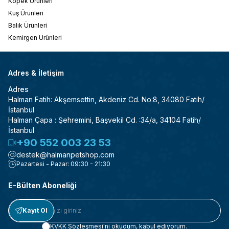
Köpek Ürünleri
Kuş Ürünleri
Balık Ürünleri
Kemirgen Ürünleri
Adres & İletişim
Adres
Halman Fatih: Akşemsettin, Akdeniz Cd. No:8, 34080 Fatih/
İstanbul
Halman Çapa : Şehremini, Başvekil Cd. :34/a, 34104 Fatih/
İstanbul
+90 552 003 23 53
destek@halmanpetshop.com
Pazartesi - Pazar: 09:30 - 21:30
E-Bülten Aboneliği
Kayıt Ol
KVKK Sözleşmesi'ni
okudum, kabul ediyorum.