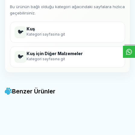
Bu ürünün bağlı olduğu kategori ağacındaki sayfalara hızlıca
geçebilirsiniz.
W
h
t
s
a
p
p
D
e
s
e
H
a
t
t
Kuş
🐦
Kategori sayfasına git
Kuş için Diğer Malzemeler
🐦
Kategori sayfasına git
Benzer Ürünler
Beaks -
Beaks Karbon Mineral
Haznedar Pet -
Bohem 200
SKT: 17.02.2028
Favorilere Ekle
Favorilere Ekle
Blok Kuşlar İçin
Seri Çin çatılı Gold Kafes
40,00
TL
960,00
TL
Sepete Ekle
Sepete Ekle