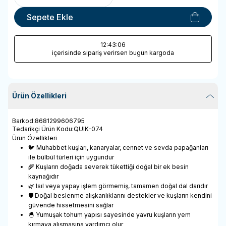
Sepete Ekle
12
:43
:06
içerisinde sipariş verirsen bugün kargoda
Ürün Özellikleri
Barkod
:
8681299606795
Tedarikçi Ürün Kodu
:
QUIK-074
Ürün Özellikleri
🐦 Muhabbet kuşları, kanaryalar, cennet ve sevda papağanları
ile bülbül türleri için uygundur
🌾 Kuşların doğada severek tükettiği doğal bir ek besin
kaynağıdır
🌿 Isıl veya yapay işlem görmemiş, tamamen doğal dal darıdır
🛡️ Doğal beslenme alışkanlıklarını destekler ve kuşların kendini
güvende hissetmesini sağlar
🐣 Yumuşak tohum yapısı sayesinde yavru kuşların yem
kırmaya alışmasına yardımcı olur