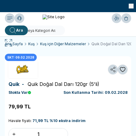
990 TL ve Üzeri KARGO BEDAVA!
Yardım
Hesabım
Sepe
Ara
Ana Sayfa
Kuş
Kuş için Diğer Malzemeler
Quik Doğal Dal Darı 120gr (
SKT: 09.02.2028
Paylaş
Favoriy
Quik -
Quik Doğal Dal Darı 120gr (5'li)
Stokta Var
Son Kullanma Tarihi: 09.02.2028
79,99
TL
Sepete Ekle
Havale fiyatı:
71,99
TL
%
10
ekstra indirim