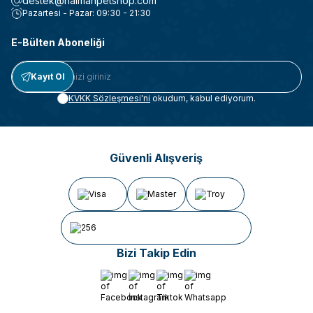
destek@halmanpetshop.com
Pazartesi - Pazar: 09:30 - 21:30
E-Bülten Aboneliği
Kayıt Ol
KVKK Sözleşmesi'ni
okudum, kabul ediyorum.
Güvenli Alışveriş
Bizi Takip Edin
Facebook
İnstagram
Tiktok
Whatsapp