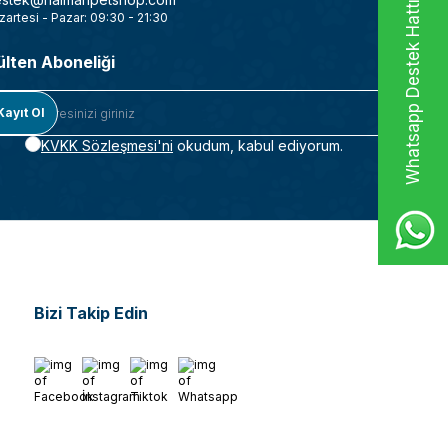
Whatsapp Destek Hattı
zartesi - Pazar: 09:30 - 21:30
ülten Aboneliği
Kayıt Ol
KVKK Sözleşmesi'ni
okudum, kabul ediyorum.
Bizi Takip Edin
Facebook
İnstagram
Tiktok
Whatsapp