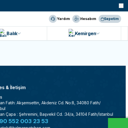
990 TL ve Üzeri KARGO BEDAVA!
Yardım
Hesabım
Sepetim
Balık
Kemirgen
s & İletişim
s
an Fatih: Akşemsettin, Akdeniz Cd. No:8, 34080 Fatih/
bul
an Çapa : Şehremini, Başvekil Cd. :34/a, 34104 Fatih/İstanbul
90 552 003 23 53
stek@halmanpetshop.com