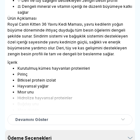
✨ Deri ve tüy sağlığını destekleyen zengin besin profili
⚖ Dengeli mineral ve vitamin içeriği ile düzenli büyümeye katkı
sağlar
Ürün Açıklaması
Royal Canin Kitten 36 Yavru Kedi Maması, yavru kedilerin yoğun
büyüme döneminde ihtiyaç duyduğu tüm besin öğelerini dengeli
şekilde sunar. Sindirim sistemi ve bağışıklık sistemini destekleyen
özel içeriği sayesinde yavru kedinizin güçlü, sağlıklı ve enerjik
büyümesine yardımcı olur. Deri, tüy ve kas gelişimini destekleyen
zengin besin profili ile tam ve dengeli bir beslenme sağlar.
İçerik
Kurutulmuş kümes hayvanları proteinleri
Pirinç
Bitkisel protein izolat
Hayvansal yağlar
Mısır unu
Hidrolize hayvansal proteinler
Buğday unu
Mısır gluten
Mayalar ve ilgili parçalar
Devamını Göster
Pancar küspesi
Bitkisel lifler
Balık yağı
Ödeme Seçenekleri
Soya yağı