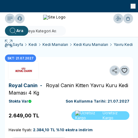
990 TL ve Üzeri KARGO BEDAVA!
Yardım
Hesabım
Sepe
Ara
Ana Sayfa
Kedi
Kedi Mamaları
Kedi Kuru Mamaları
Yavru Kedi K
SKT: 21.07.2027
Paylaş
Favoriy
Royal Canin -
Royal Canin Kitten Yavru Kuru Kedi
Maması 4 Kg
Stokta Var
Son Kullanma Tarihi: 21.07.2027
Sepete
Ücretsiz
2.649,00
TL
Ekle
Kargo
Havale fiyatı:
2.384,10
TL
%
10
ekstra indirim