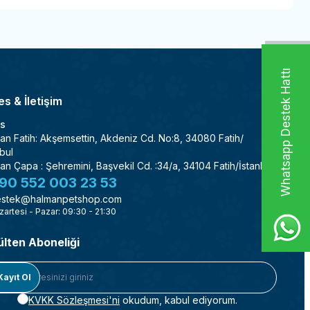
Whatsapp Destek Hattı
s & İletişim
s
an Fatih: Akşemsettin, Akdeniz Cd. No:8, 34080 Fatih/
bul
an Çapa : Şehremini, Başvekil Cd. :34/a, 34104 Fatih/İstanbul
90 552 003 23 53
stek@halmanpetshop.com
zartesi - Pazar: 09:30 - 21:30
ülten Aboneliği
Kayıt Ol
KVKK Sözleşmesi'ni
okudum, kabul ediyorum.