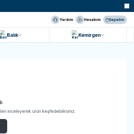
990 TL ve Üzeri KARGO BEDAVA!
Yardım
Hesabım
Sepetim
Balık
Kemirgen
ı
eri inceleyerek ürün keşfedebilirsiniz.