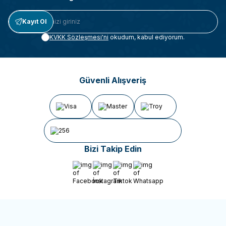
Kayıt Ol
KVKK Sözleşmesi'ni
okudum, kabul ediyorum.
Güvenli Alışveriş
Bizi Takip Edin
Facebook
İnstagram
Tiktok
Whatsapp