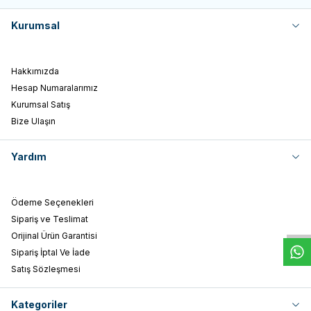
Kurumsal
Hakkımızda
Hesap Numaralarımız
Kurumsal Satış
Bize Ulaşın
Yardım
W
h
t
s
a
p
p
D
e
s
e
H
a
t
t
Ödeme Seçenekleri
Sipariş ve Teslimat
Orijinal Ürün Garantisi
Sipariş İptal Ve İade
Satış Sözleşmesi
Kategoriler