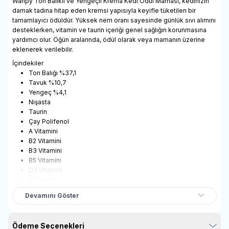
Wanpy Ton Balıklı ve Yengeçli Krema Kedi Ödül Maması, kedinizin
damak tadına hitap eden kremsi yapısıyla keyifle tüketilen bir
tamamlayıcı ödüldür. Yüksek nem oranı sayesinde günlük sıvı alımını
desteklerken, vitamin ve taurin içeriği genel sağlığın korunmasına
yardımcı olur. Öğün aralarında, ödül olarak veya mamanın üzerine
eklenerek verilebilir.
İçindekiler
Ton Balığı %37,1
Tavuk %10,7
Yengeç %4,1
Nişasta
Taurin
Çay Polifenol
A Vitamini
B2 Vitamini
B3 Vitamini
B5 Vitamini
D3 Vitamini
E Vitamini
Xanthan Sakızı
Devamını Göster
Analiz Raporu
Nem %90
Protein %6,5
Ödeme Seçenekleri
Yağ %0,1