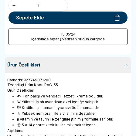
Sepete Ekle
13
:35
:24
içerisinde sipariş verirsen bugün kargoda
Ürün Özellikleri
Barkod
:
6927749871200
Tedarikçi Ürün Kodu
:
RAC-55
Ürün Özellikleri
🐟 Ton balığı ve yengeçli lezzetli krema ödüldür.
🦀 Yüksek iştah uyandıran özel içeriğe sahiptir.
🐱 Kediler için tamamlayıcı sıvı ödül mamasıdır.
💧 Yüksek nem oranı ile sıvı alımını destekler.
🧪 Vitamin ve taurin ile zenginleştirilmiş formüle sahiptir.
📦 5 x 14 gr pratik tek kullanımlık paket içerir.
Açıklama