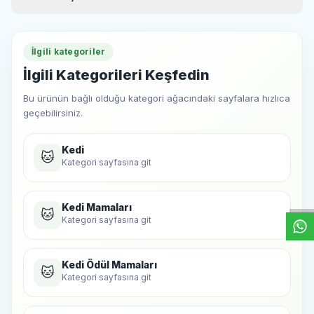
Lif %1
Kül %2
İlgili kategoriler
İlgili Kategorileri Keşfedin
Bu ürünün bağlı olduğu kategori ağacındaki sayfalara hızlıca
geçebilirsiniz.
Kedi
🐱
W
h
t
s
a
p
p
D
e
s
e
H
a
t
t
Kategori sayfasına git
Kedi Mamaları
🐱
Kategori sayfasına git
Kedi Ödül Mamaları
🐱
Kategori sayfasına git