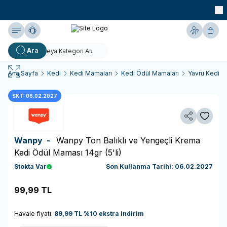
990 TL ve Üzeri KARGO BEDAVA!
Yardım
Hesabım
Sepe
Ara
Ana Sayfa
Kedi
Kedi Mamaları
Kedi Ödül Mamaları
Yavru Kedi Ö
SKT: 06.02.2027
Paylaş
Favoriy
Wanpy -
Wanpy Ton Balıklı ve Yengeçli Krema
Kedi Ödül Maması 14gr (5'li)
Stokta Var
Son Kullanma Tarihi: 06.02.2027
99,99
TL
Sepete Ekle
Havale fiyatı:
89,99
TL
%
10
ekstra indirim