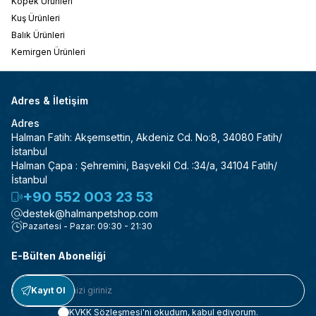
Köpek Ürünleri
Kuş Ürünleri
Balık Ürünleri
Kemirgen Ürünleri
Adres & İletişim
Adres
Halman Fatih: Akşemsettin, Akdeniz Cd. No:8, 34080 Fatih/
İstanbul
Halman Çapa : Şehremini, Başvekil Cd. :34/a, 34104 Fatih/
İstanbul
+90 552 003 23 53
destek@halmanpetshop.com
Pazartesi - Pazar: 09:30 - 21:30
E-Bülten Aboneliği
Kayıt Ol
KVKK Sözleşmesi'ni
okudum, kabul ediyorum.