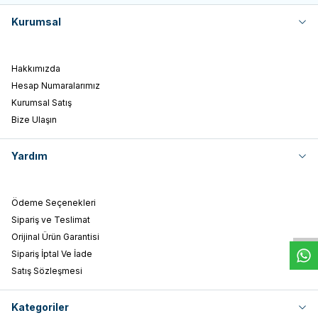
Kurumsal
Hakkımızda
Hesap Numaralarımız
Kurumsal Satış
Bize Ulaşın
Yardım
W
h
t
s
a
p
p
D
e
s
e
H
a
t
t
Ödeme Seçenekleri
Sipariş ve Teslimat
Orijinal Ürün Garantisi
Sipariş İptal Ve İade
Satış Sözleşmesi
Kategoriler