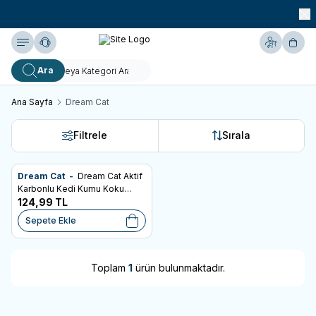
990 TL ve Üzeri KARGO BEDAVA!
Yardım
Hesabım
Sepe
Ara
Ana Sayfa
Dream Cat
Filtrele
Sırala
Dream Cat -
Dream Cat Aktif
Favorilere Ekle
Karbonlu Kedi Kumu Koku
Giderici 200gr
124,99
TL
Sepete Ekle
Toplam
1
ürün bulunmaktadır.