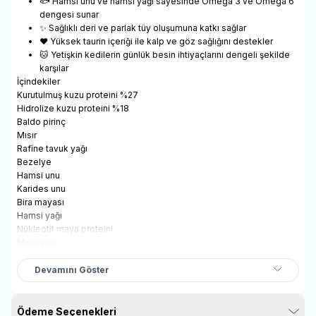
🐟 Hamsi unu ve hamsi yağı sayesinde Omega 3 ve Omega 6
dengesi sunar
✨ Sağlıklı deri ve parlak tüy oluşumuna katkı sağlar
❤️ Yüksek taurin içeriği ile kalp ve göz sağlığını destekler
🐱 Yetişkin kedilerin günlük besin ihtiyaçlarını dengeli şekilde
karşılar
İçindekiler
Kurutulmuş kuzu proteini %27
Hidrolize kuzu proteini %18
Baldo pirinç
Mısır
Rafine tavuk yağı
Bezelye
Hamsi unu
Karides unu
Bira mayası
Hamsi yağı
Nükleotit maya proteini
Mineraller
Prebiyotik mannan oligosakkaritler
Deniz yosunu
Devamını Göster
Avizeağacı özütü
Kızılcık tozu
Pisilyum
Ödeme Seçenekleri