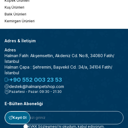
Köpek Ürünleri
Kuş Ürünleri
Balık Ürünleri
Kemirgen Ürünleri
Adres & İletişim
Adres
Halman Fatih: Akşemsettin, Akdeniz Cd. No:8, 34080 Fatih/
İstanbul
Halman Çapa : Şehremini, Başvekil Cd. :34/a, 34104 Fatih/
İstanbul
+90 552 003 23 53
destek@halmanpetshop.com
Pazartesi - Pazar: 09:30 - 21:30
E-Bülten Aboneliği
Kayıt Ol
KVKK Sözleşmesi'ni
okudum, kabul ediyorum.