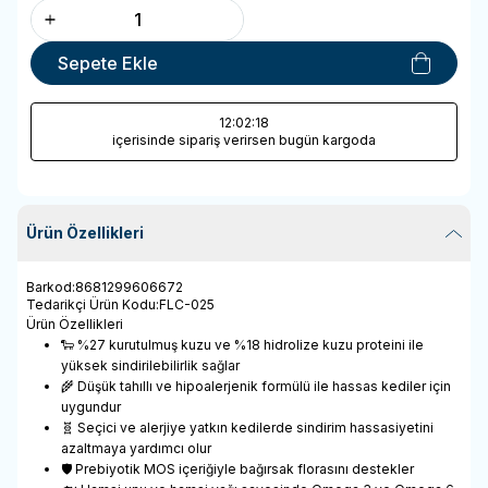
Sepete Ekle
12
:02
:18
içerisinde sipariş verirsen bugün kargoda
Ürün Özellikleri
Barkod
:
8681299606672
Tedarikçi Ürün Kodu
:
FLC-025
Ürün Özellikleri
🐑 %27 kurutulmuş kuzu ve %18 hidrolize kuzu proteini ile
yüksek sindirilebilirlik sağlar
🌾 Düşük tahıllı ve hipoalerjenik formülü ile hassas kediler için
uygundur
🧬 Seçici ve alerjiye yatkın kedilerde sindirim hassasiyetini
azaltmaya yardımcı olur
🛡️ Prebiyotik MOS içeriğiyle bağırsak florasını destekler