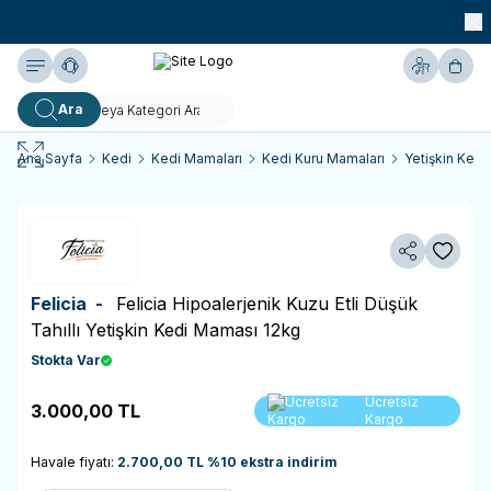
990 TL ve Üzeri KARGO BEDAVA!
Yardım
Hesabım
Sepe
Ara
Ana Sayfa
Kedi
Kedi Mamaları
Kedi Kuru Mamaları
Yetişkin Kedi
Paylaş
Favoriy
Felicia -
Felicia Hipoalerjenik Kuzu Etli Düşük
Tahıllı Yetişkin Kedi Maması 12kg
Stokta Var
Sepete
Ücretsiz
3.000,00
TL
Ekle
Kargo
Havale fiyatı:
2.700,00
TL
%
10
ekstra indirim