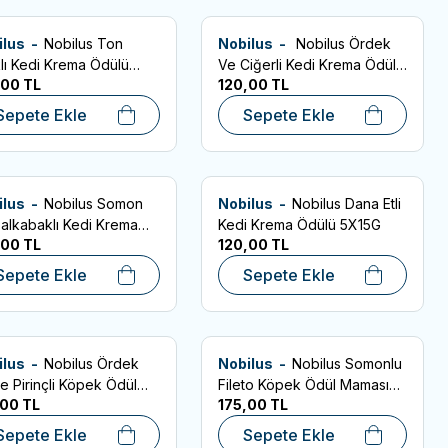
ilus -
Nobilus Ton
Nobilus -
Nobilus Ördek
.10.2027
SKT:10.10.2027
rilere Ekle
Favorilere Ekle
klı Kedi Krema Ödülü
Ve Ciğerli Kedi Krema Ödülü
,00
TL
120,00
TL
5G
5X15g
Sepete Ekle
Sepete Ekle
ilus -
Nobilus Somon
Nobilus -
Nobilus Dana Etli
.10.2027
SKT:10.10.2027
rilere Ekle
Favorilere Ekle
alkabaklı Kedi Krema
Kedi Krema Ödülü 5X15G
,00
TL
120,00
TL
lü 5X15G
Sepete Ekle
Sepete Ekle
ilus -
Nobilus Ördek
Nobilus -
Nobilus Somonlu
.04.2027
SKT:09.04.2027
rilere Ekle
Favorilere Ekle
 ve Pirinçli Köpek Ödül
Fileto Köpek Ödül Maması
,00
TL
175,00
TL
uğu 80gr
80gr
Sepete Ekle
Sepete Ekle