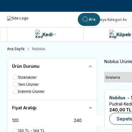
Ara
Kedi
Köpek
Ana Sayfa
Nobilus
Nobilus Ürünle
Ürün Durumu
Stoktakiler
Yeni Ürünler
İndirimli Ürünler
Nobilus -
Favorilere
Pudralı Ked
Fiyat Aralığı
240,00
TL
Sepete
120 TL - 144 TL