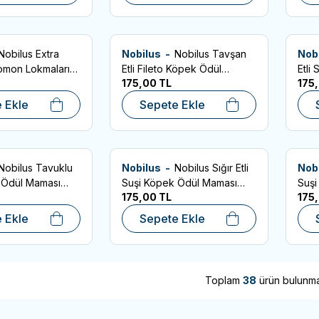
Nobilus Extra
Nobilus -
Nobilus Tavşan
Nob
7
SKT:09.04.2027
SKT:09
 Ekle
Favorilere Ekle
Favo
omon Lokmaları
Etli Fileto Köpek Ödül
Etli
175,00
TL
175
 Maması 80gr
Maması 80gr
80g
 Ekle
Sepete Ekle
Nobilus Tavuklu
Nobilus -
Nobilus Sığır Etli
Nob
7
SKT:09.04.2027
SKT:09
 Ekle
Favorilere Ekle
Favo
 Ödül Maması
Suşi Köpek Ödül Maması
Suşi
175,00
TL
175
80gr
80g
 Ekle
Sepete Ekle
Toplam
38
ürün bulunma