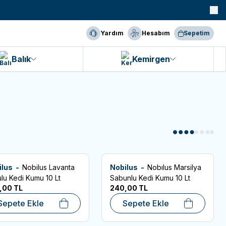
990 TL ve Üzeri KARGO BEDAVA!
Yardım
Hesabım
Sepetim
Balık
Kemirgen
ilus -
Nobilus Lavanta
Nobilus -
Nobılus Marsilya
rilere Ekle
Favorilere Ekle
lu Kedi Kumu 10 Lt
Sabunlu Kedi Kumu 10 Lt
,00
TL
240,00
TL
Sepete Ekle
Sepete Ekle