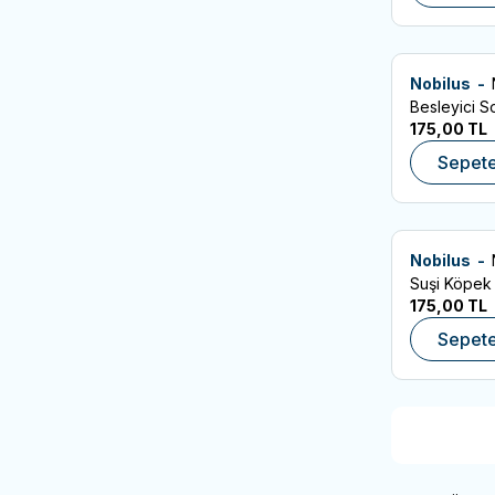
Nobilus -
SKT:09.04.202
Favorilere
Besleyici S
175,00
TL
Köpek Ödül
Sepete
Nobilus -
SKT:09.04.202
Favorilere
Suşi Köpek
175,00
TL
80gr
Sepete