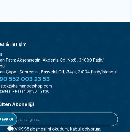
s & İletişim
s
an Fatih: Akşemsettin, Akdeniz Cd. No:8, 34080 Fatih/
bul
an Çapa : Şehremini, Başvekil Cd. :34/a, 34104 Fatih/İstanbul
90 552 003 23 53
stek@halmanpetshop.com
zartesi - Pazar: 09:30 - 21:30
ülten Aboneliği
Kayıt Ol
KVKK Sözleşmesi'ni
okudum, kabul ediyorum.