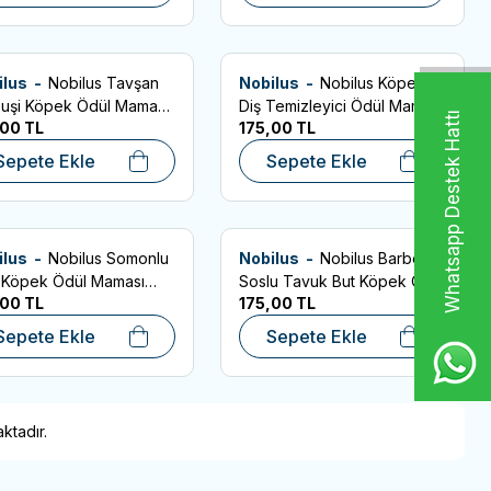
ilus -
Nobilus Tavşan
Nobilus -
Nobilus Köpek
.04.2027
SKT:09.04.2027
rilere Ekle
Favorilere Ekle
 Suşi Köpek Ödül Maması
Diş Temizleyici Ödül Maması
Whatsapp Destek Hattı
,00
TL
175,00
TL
r
Fırça Şekilli 80gr
Sepete Ekle
Sepete Ekle
ilus -
Nobilus Somonlu
Nobilus -
Nobilus Barbekü
.04.2027
SKT:09.04.2027
rilere Ekle
Favorilere Ekle
 Köpek Ödül Maması
Soslu Tavuk But Köpek Ödül
,00
TL
175,00
TL
r
Maması 80gr
Sepete Ekle
Sepete Ekle
ktadır.