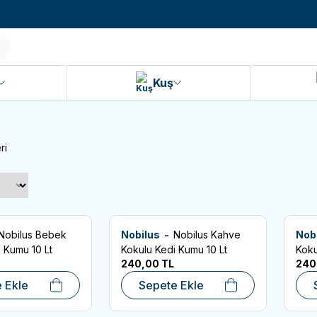
990 TL ve Üzeri KARGO BEDAVA!
Kuş
ri
Nobilus Bebek
Nobilus -
Nobilus Kahve
Nob
 Ekle
Favorilere Ekle
Favo
i Kumu 10 Lt
Kokulu Kedi Kumu 10 Lt
Koku
240,00
TL
240
 Ekle
Sepete Ekle