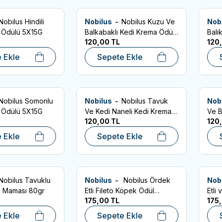
Nobilus Hindili
Nobilus -
Nobilus Kuzu Ve
Nob
SKT:10.10.2027
SKT:10
 Ekle
Favorilere Ekle
Favo
 Ödülü 5X15G
Balkabaklı Kedi Krema Ödülü
Balı
120,00
TL
120
5X15G
5X1
 Ekle
Sepete Ekle
Nobilus Somonlu
Nobilus -
Nobilus Tavuk
Nob
SKT:10.10.2027
SKT:10
 Ekle
Favorilere Ekle
Favo
 Ödülü 5X15G
Ve Kedi Naneli Kedi Krema
Ve B
120,00
TL
120
Ödülü 5X15G
Ödü
 Ekle
Sepete Ekle
Nobilus Tavuklu
Nobilus -
Nobilus Ördek
Nob
7
SKT:09.04.2027
SKT:09
 Ekle
Favorilere Ekle
Favo
 Maması 80gr
Etli Fileto Köpek Ödül
Etli
175,00
TL
175
Maması 80gr
Çub
 Ekle
Sepete Ekle