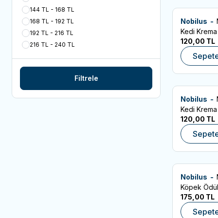
144 TL - 168 TL
Nobilus -
168 TL - 192 TL
SKT:10.10.2027
Favorilere
Kedi Krema
192 TL - 216 TL
120,00
TL
216 TL - 240 TL
Sepete
Filtrele
Nobilus -
SKT:10.10.2027
Favorilere
Kedi Krema
120,00
TL
Sepete
Nobilus -
SKT:09.04.202
Favorilere
Köpek Ödül
175,00
TL
Sepete