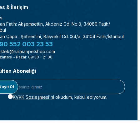
s & İletişim
s
an Fatih: Akşemsettin, Akdeniz Cd. No:8, 34080 Fatih/
bul
an Çapa : Şehremini, Başvekil Cd. :34/a, 34104 Fatih/İstanbul
90 552 003 23 53
stek@halmanpetshop.com
zartesi - Pazar: 09:30 - 21:30
ülten Aboneliği
Kayıt Ol
KVKK Sözleşmesi'ni
okudum, kabul ediyorum.