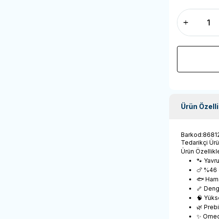
Ürün Özelli
Barkod
:
8681
Tedarikçi Ür
Ürün Özellikle
🐾 Yavr
🍗 %46 o
🐟 Hams
🦴 Denge
🧠 Yüks
🌿 Prebi
✨ Omega