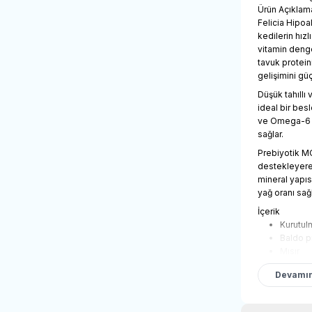
Ürün Açıklam
Felicia Hipoa
kedilerin hız
vitamin denge
tavuk protein
gelişimini gü
Düşük tahıllı
ideal bir bes
ve Omega-6 ya
sağlar.
Prebiyotik MO
destekleyerek
mineral yapıs
yağ oranı sağ
İçerik
Kurutul
Baldo p
Mısır
Rafine 
Devamın
Bezely
Hamsi 
Karides