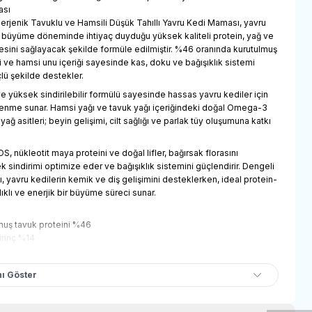
ası
lerjenik Tavuklu ve Hamsili Düşük Tahıllı Yavru Kedi Maması, yavru
lı büyüme döneminde ihtiyaç duyduğu yüksek kaliteli protein, yağ ve
sini sağlayacak şekilde formüle edilmiştir. %46 oranında kurutulmuş
i ve hamsi unu içeriği sayesinde kas, doku ve bağışıklık sistemi
çlü şekilde destekler.
 ve yüksek sindirilebilir formülü sayesinde hassas yavru kediler için
lenme sunar. Hamsi yağı ve tavuk yağı içeriğindeki doğal Omega-3
ğ asitleri; beyin gelişimi, cilt sağlığı ve parlak tüy oluşumuna katkı
S, nükleotit maya proteini ve doğal lifler, bağırsak florasını
 sindirimi optimize eder ve bağışıklık sistemini güçlendirir. Dengeli
ı, yavru kedilerin kemik ve diş gelişimini desteklerken, ideal protein-
lıklı ve enerjik bir büyüme süreci sunar.
muş tavuk proteini %46
irinç %14
tavuk yağı %9
ı Göster
e
unu %7
 unu