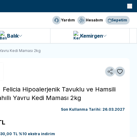
990 TL ve Üzeri KARGO BEDAVA!
Yardım
Hesabım
Sepetim
Balık
Kemirgen
ı Yavru Kedi Maması 2kg
Paylaş
Favoriye 
-
Felicia Hipoalerjenik Tavuklu ve Hamsili
hıllı Yavru Kedi Maması 2kg
Son Kullanma Tarihi: 26.03.2027
TL
630,00
TL
%
10
ekstra indirim