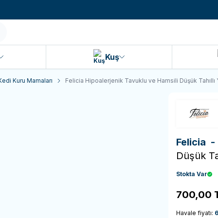
990 TL ve Üzeri KARGO BEDAVA!
Kuş
Kedi Kuru Mamaları
Felicia Hipoalerjenik Tavuklu ve Hamsili Düşük Tahıll
Felicia 
Düşük Ta
Stokta Var
700,00
Havale fiyatı: