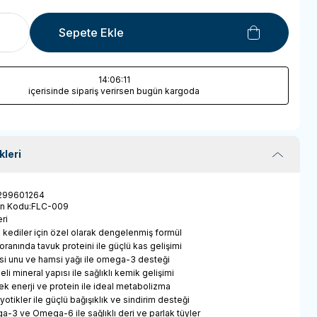
Sepete Ekle
14
:06
:11
içerisinde sipariş verirsen bugün kargoda
kleri
299601264
ün Kodu
:
FLC-009
ri
u kediler için özel olarak dengelenmiş formül
ranında tavuk proteini ile güçlü kas gelişimi
i unu ve hamsi yağı ile omega-3 desteği
li mineral yapısı ile sağlıklı kemik gelişimi
ek enerji ve protein ile ideal metabolizma
yotikler ile güçlü bağışıklık ve sindirim desteği
-3 ve Omega-6 ile sağlıklı deri ve parlak tüyler