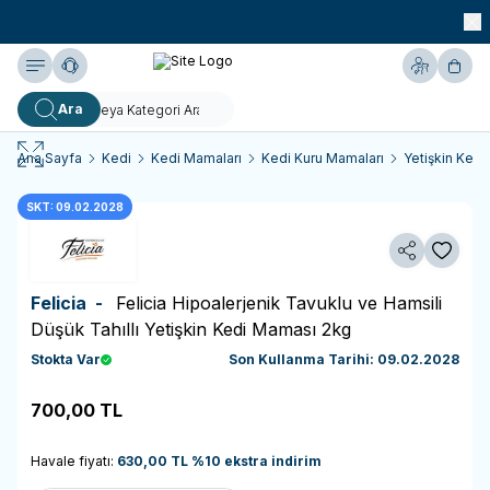
990 TL ve Üzeri KARGO BEDAVA!
Yardım
Hesabım
Sepe
Ara
Ana Sayfa
Kedi
Kedi Mamaları
Kedi Kuru Mamaları
Yetişkin Kedi
SKT: 09.02.2028
Paylaş
Favoriy
Felicia -
Felicia Hipoalerjenik Tavuklu ve Hamsili
Düşük Tahıllı Yetişkin Kedi Maması 2kg
Stokta Var
Son Kullanma Tarihi: 09.02.2028
700,00
TL
Sepete Ekle
Havale fiyatı:
630,00
TL
%
10
ekstra indirim