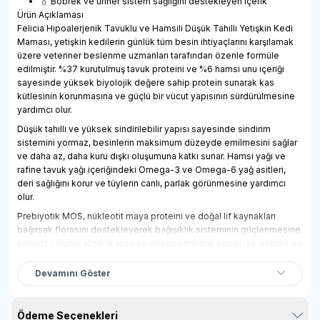
💧 Böbrek ve üriner sistem sağlığını destekleyen içerik
Ürün Açıklaması
Felicia Hipoalerjenik Tavuklu ve Hamsili Düşük Tahıllı Yetişkin Kedi
Maması, yetişkin kedilerin günlük tüm besin ihtiyaçlarını karşılamak
üzere veteriner beslenme uzmanları tarafından özenle formüle
edilmiştir. %37 kurutulmuş tavuk proteini ve %6 hamsi unu içeriği
sayesinde yüksek biyolojik değere sahip protein sunarak kas
kütlesinin korunmasına ve güçlü bir vücut yapısının sürdürülmesine
yardımcı olur.
Düşük tahıllı ve yüksek sindirilebilir yapısı sayesinde sindirim
sistemini yormaz, besinlerin maksimum düzeyde emilmesini sağlar
ve daha az, daha kuru dışkı oluşumuna katkı sunar. Hamsi yağı ve
rafine tavuk yağı içeriğindeki Omega-3 ve Omega-6 yağ asitleri,
deri sağlığını korur ve tüylerin canlı, parlak görünmesine yardımcı
olur.
Prebiyotik MOS, nükleotit maya proteini ve doğal lif kaynakları
bağırsak florasını destekleyerek bağışıklık sisteminin güçlenmesine
katkıda bulunur. Kızılcık tozu ve dengeli mineral yapısı ise böbrek ve
idrar yolu sağlığını destekleyerek uzun vadeli genel sağlığı korur.
Devamını Göster
İçerik
Kurutulmuş tavuk proteini %37
Baldo pirinç
Ödeme Seçenekleri
Mısır