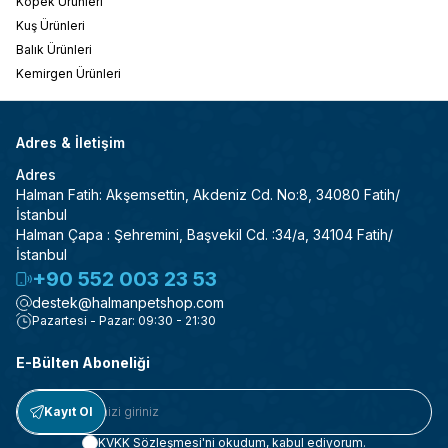
Köpek Ürünleri
Kuş Ürünleri
Balık Ürünleri
Kemirgen Ürünleri
Adres & İletişim
Adres
Halman Fatih: Akşemsettin, Akdeniz Cd. No:8, 34080 Fatih/
İstanbul
Halman Çapa : Şehremini, Başvekil Cd. :34/a, 34104 Fatih/
İstanbul
+90 552 003 23 53
destek@halmanpetshop.com
Pazartesi - Pazar: 09:30 - 21:30
E-Bülten Aboneliği
Kayıt Ol
KVKK Sözleşmesi'ni
okudum, kabul ediyorum.