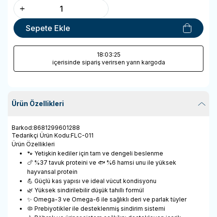
Sepete Ekle
18
:03
:25
içerisinde sipariş verirsen yarın kargoda
Ürün Özellikleri
Barkod
:
8681299601288
Tedarikçi Ürün Kodu
:
FLC-011
Ürün Özellikleri
🐾 Yetişkin kediler için tam ve dengeli beslenme
🍗 %37 tavuk proteini ve 🐟 %6 hamsi unu ile yüksek
hayvansal protein
💪 Güçlü kas yapısı ve ideal vücut kondisyonu
🌿 Yüksek sindirilebilir düşük tahıllı formül
✨ Omega-3 ve Omega-6 ile sağlıklı deri ve parlak tüyler
🦠 Prebiyotikler ile desteklenmiş sindirim sistemi