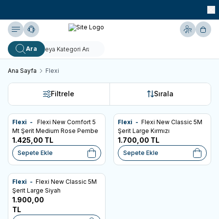
990 TL ve Üzeri KARGO BEDAVA!
Yardım
Hesabım
Sepe
Ara
Ana Sayfa
Flexi
Filtrele
Sırala
Ücretsiz Kargo
Ücretsiz Kargo
Flexi -
Flexi New Comfort 5
Flexi -
Flexi New Classic 5M
Favorilere Ekle
Favorilere Ekle
Mt Şerit Medium Rose Pembe
Şerit Large Kırmızı
1.425,00
TL
1.700,00
TL
Sepete Ekle
Sepete Ekle
Ücretsiz Kargo
Flexi -
Flexi New Classic 5M
Favorilere Ekle
Şerit Large Siyah
1.900,00
TL