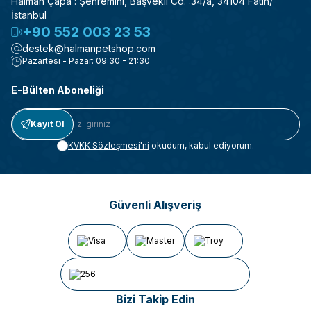
Halman Çapa : Şehremini, Başvekil Cd. :34/a, 34104 Fatih/
İstanbul
+90 552 003 23 53
destek@halmanpetshop.com
Pazartesi - Pazar: 09:30 - 21:30
E-Bülten Aboneliği
Kayıt Ol
KVKK Sözleşmesi'ni
okudum, kabul ediyorum.
Güvenli Alışveriş
Bizi Takip Edin