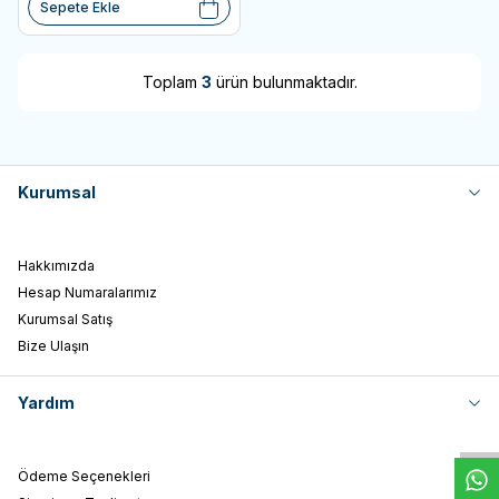
Sepete Ekle
Toplam
3
ürün bulunmaktadır.
Kurumsal
Hakkımızda
Hesap Numaralarımız
Kurumsal Satış
Bize Ulaşın
W
h
t
s
a
p
p
D
e
s
e
H
a
t
t
Yardım
Ödeme Seçenekleri