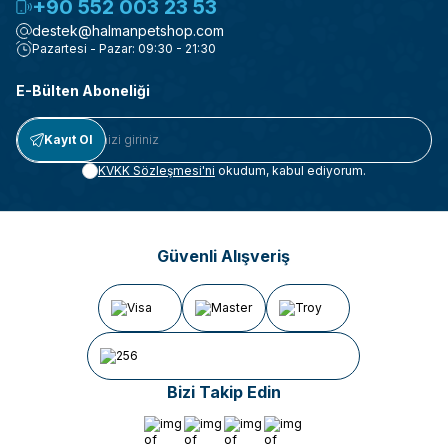
+90 552 003 23 53
destek@halmanpetshop.com
Pazartesi - Pazar: 09:30 - 21:30
E-Bülten Aboneliği
Kayıt Ol
KVKK Sözleşmesi'ni
okudum, kabul ediyorum.
Güvenli Alışveriş
Bizi Takip Edin
Facebook
İnstagram
Tiktok
Whatsapp