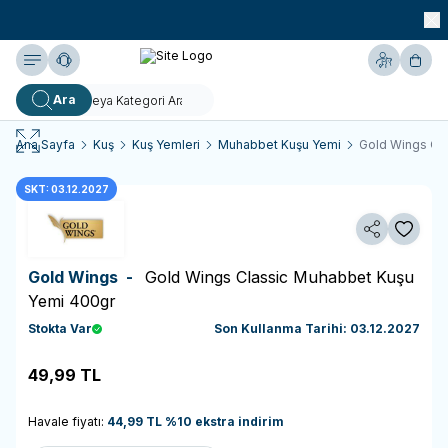
990 TL ve Üzeri KARGO BEDAVA!
Yardım
Hesabım
Sepe
Ara
Ana Sayfa
Kuş
Kuş Yemleri
Muhabbet Kuşu Yemi
Gold Wings Cl
SKT: 03.12.2027
Paylaş
Favoriy
Gold Wings -
Gold Wings Classic Muhabbet Kuşu
Yemi 400gr
Stokta Var
Son Kullanma Tarihi: 03.12.2027
49,99
TL
Sepete Ekle
Havale fiyatı:
44,99
TL
%
10
ekstra indirim