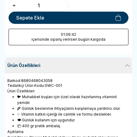
Sepete Ekle
01
:06
:42
içerisinde sipariş verirsen bugün kargoda
Ürün Özellikleri
Barkod
:
8680468043058
Tedarikçi Ürün Kodu
:
GWC-001
Ürün Özellikleri
🐦 Muhabbet kuşları için özel olarak hazırlanmış vitaminli
yemdir.
🌾 Günlük beslenme ihtiyaçlarını karşılamaya yardımcı olur.
✨ Vitamin katkılı içeriği ile canlılık ve formu destekler.
🍽️ Günlük kullanım için uygundur.
📦 400 gr pratik ambalaj.
Açıklama