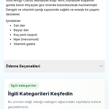
Gold Wings Classic Muhabbet Kuşu Yemi, muhabbet kuşlarının
günlük besin ihtiyaçları göz önünde bulundurularak hazırlanmıştır.
Dengeli ve vitaminli içeriği sayesinde sağlıklı ve enerjik bir yaşamı
destekler.
İçindekiler
Sarı darı
Beyaz darı
Kuş yemi (aspur)
Nijer (mevsimsel)
Vitaminli galeta
Ödeme Seçenekleri
İlgili kategoriler
İlgili Kategorileri Keşfedin
Bu ürünün bağlı olduğu kategori ağacındaki sayfalara hızlıca
geçebilirsiniz.