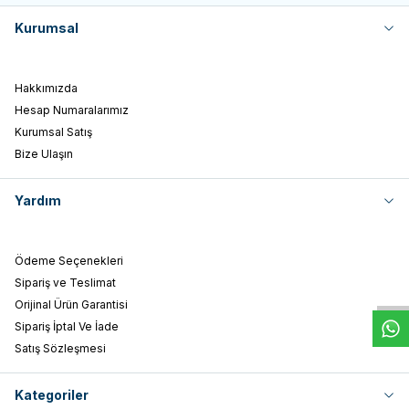
Kurumsal
Hakkımızda
Hesap Numaralarımız
Kurumsal Satış
Bize Ulaşın
Yardım
W
h
t
s
a
p
p
D
e
s
e
H
a
t
t
Ödeme Seçenekleri
Sipariş ve Teslimat
Orijinal Ürün Garantisi
Sipariş İptal Ve İade
Satış Sözleşmesi
Kategoriler