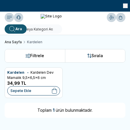
990 TL ve Üzeri KARGO BEDAVA!
Yardım
Hesabım
Sepe
Ara
Ana Sayfa
Kardelen
Filtrele
Sırala
Kardelen -
Kardelen Dev
Favorilere Ekle
Mamalık 9,5x6,5x6 cm
34,99
TL
Sepete Ekle
Toplam
1
ürün bulunmaktadır.