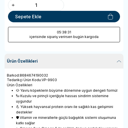
Sepete Ekle
05
:38
:31
içerisinde sipariş verirsen bugün kargoda
Ürün Özellikleri
Barkod
:
8684674190032
Tedarikçi Ürün Kodu
:
VP-9903
Ürün Özellikleri
🐶 Yavru köpeklerin büyüme dönemine uygun dengeli formül
🐑 Kuzulu ve pirinçli içeriğiyle hassas sindirim sistemine
uygundur
💪 Yüksek hayvansal protein oranı ile sağlıklı kas gelişimini
destekler
🛡️ Vitamin ve minerallerle güçlü bağışıklık sistemi oluşumuna
katkı sağlar