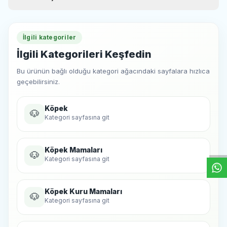
Mineraller
Deniz yosunu
Avizeağacı özü
İlgili kategoriler
Kızılcık tozu
Psyllium
İlgili Kategorileri Keşfedin
Analitik Bileşenler
Ham Protein %38
Bu ürünün bağlı olduğu kategori ağacındaki sayfalara hızlıca
Ham Yağ %18
geçebilirsiniz.
Ham Kül %8
Ham Lif %3
Omega 3 %0,8
Köpek
🐶
Omega 6 %3
Kategori sayfasına git
W
h
t
s
a
p
p
D
e
s
e
H
a
t
t
Köpek Mamaları
🐶
Kategori sayfasına git
Köpek Kuru Mamaları
🐶
Kategori sayfasına git