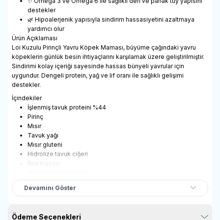
✨ Omega 3 ve Omega 6 ile sağlıklı deri ve parlak tüy yapısını
destekler
🌿 Hipoalerjenik yapısıyla sindirim hassasiyetini azaltmaya
yardımcı olur
Ürün Açıklaması
Loi Kuzulu Pirinçli Yavru Köpek Maması, büyüme çağındaki yavru
köpeklerin günlük besin ihtiyaçlarını karşılamak üzere geliştirilmiştir.
Sindirimi kolay içeriği sayesinde hassas bünyeli yavrular için
uygundur. Dengeli protein, yağ ve lif oranı ile sağlıklı gelişimi
destekler.
İçindekiler
İşlenmiş tavuk proteini %44
Pirinç
Mısır
Tavuk yağı
Mısır gluteni
Hidrolize tavuk ciğeri
Bira mayası
İşlenmiş balık proteini
Hamsi yağı
Devamını Göster
Karides unu
Nutrilife maya proteini
Probiyotik mannan oligosakkaritler
Ödeme Seçenekleri
Tuz