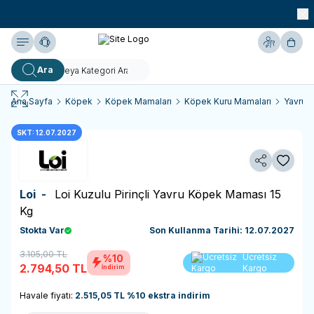
990 TL ve Üzeri KARGO BEDAVA!
Yardım
Hesabım
Sepe
Ara
Ana Sayfa
Köpek
Köpek Mamaları
Köpek Kuru Mamaları
Yavru 
SKT: 12.07.2027
Paylaş
Favoriy
Loi -
Loi Kuzulu Pirinçli Yavru Köpek Maması 15
Kg
Stokta Var
Son Kullanma Tarihi: 12.07.2027
3.105,00
TL
Sepete
Ücretsiz
%10
2.794,50
TL
Ekle
Kargo
İndirim
Havale fiyatı:
2.515,05
TL
%
10
ekstra indirim