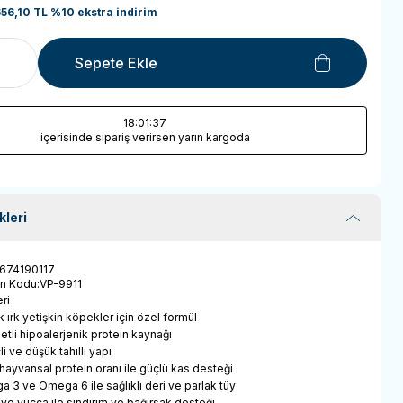
56,10
TL
%
10
ekstra indirim
Sepete Ekle
18
:01
:37
içerisinde sipariş verirsen yarın kargoda
kleri
674190117
ün Kodu
:
VP-9911
ri
 ırk yetişkin köpekler için özel formül
etli hipoalerjenik protein kaynağı
çli ve düşük tahıllı yapı
hayvansal protein oranı ile güçlü kas desteği
 3 ve Omega 6 ile sağlıklı deri ve parlak tüy
ve yucca ile sindirim ve bağırsak desteği