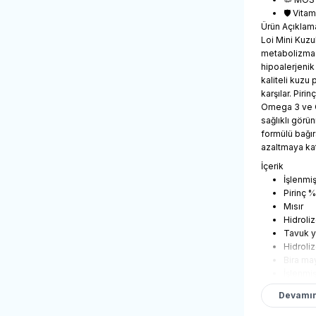
🛡️ Vita
Ürün Açıklam
Loi Mini Kuzu
metabolizması
hipoalerjenik
kaliteli kuzu
karşılar. Piri
Omega 3 ve Om
sağlıklı görü
formülü bağır
azaltmaya kat
İçerik
İşlenmi
Pirinç 
Mısır
Hidroli
Tavuk y
Hidroliz
Bira ma
İşlenmiş
Bezelye
Devamın
Kurutul
Mineral