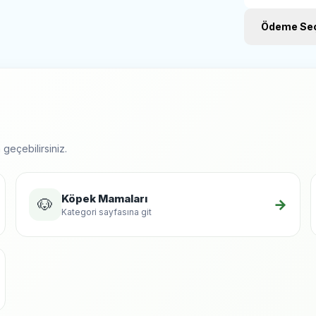
Balık ya
Probiyo
Ödeme Seç
Deniz 
Kızılcık
Tuz
Yucca e
Psylliu
Analitik Bileş
Ham pr
Ham ya
Ham kü
geçebilirsiniz.
Ham lif
Omega 
Omega
Köpek Mamaları
Besin Katkı 
🐶
→
Kategori sayfasına git
A vitam
D3 vitam
E vitam
C vitam
Glukoza
Kondroi
Çinko 
Bakır 1