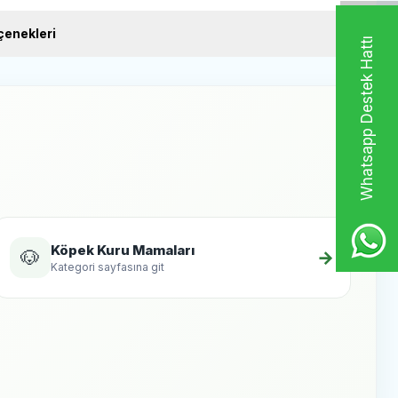
ğı
tik mannan oligosakkaritler (MOS)
enekleri
Whatsapp Destek Hattı
yosunu
 tozu
kstraktı
m
enler
otein %30
ğ %14
l %8
 %3
3 %0,8
 6 %3
Köpek Kuru Mamaları
Maddeleri
🐶
→
Kategori sayfasına git
ini 25.000 IU/kg
ini 1.500 IU/kg
ini 600 mg/kg
ini 100 mg/kg
min 1.100 mg/kg
tin sülfat 900 mg/kg
84 mg/kg
2 mg/kg