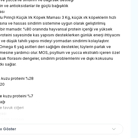
min ve antioksidanlar ile güçlü bağışıklık
ası
lu Pirinçli Küçük Irk Köpek Maması 3 Kg, küçük ırk köpeklerin hızlı
na ve hassas sindirim sistemine uygun olarak geliştirilmiş
 bir mamadır. %80 oranında hayvansal protein içeriği ve yüksek
 proteini sayesinde kas yapısını desteklerken günlük enerji ihtiyacını
nç ve düşük tahıllı yapısı mideyi yormadan sindirimi kolaylaştırır.
ega 6 yağ asitleri deri sağlığını destekler, tüylerin parlak ve
nmesine yardımcı olur. MOS, psyllium ve yucca ekstraktı içeren özel
sak florasını dengeler, sindirim problemlerini ve dışkı kokusunu
kı sağlar.
ş kuzu proteini %28
%20
ze kuzu proteini %7
ağı
e tavuk ciğeri
yası
 balık proteini
 proteini
ı Göster
muş pancar posası
ler