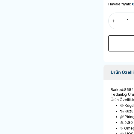
Havale fiyatı:
6
Ürün Özelli
Barkod
:
8684
Tedarikçi Ür
Ürün Özellikle
🐶 Küçük
🐑 Kuzu 
🌾 Pirin
💪 %80 
✨ Omega
🦠 MOS 