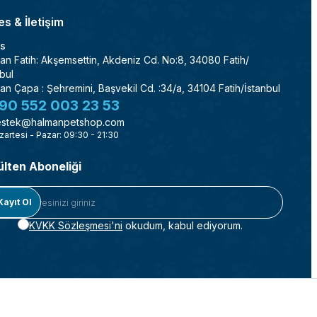
s & İletişim
s
an Fatih: Akşemsettin, Akdeniz Cd. No:8, 34080 Fatih/
bul
an Çapa : Şehremini, Başvekil Cd. :34/a, 34104 Fatih/İstanbul
90 552 003 23 53
stek@halmanpetshop.com
zartesi - Pazar: 09:30 - 21:30
ülten Aboneliği
Kayıt Ol
KVKK Sözleşmesi'ni
okudum, kabul ediyorum.