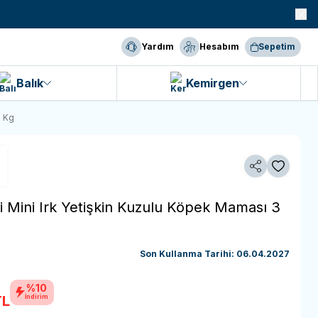
990 TL ve Üzeri KARGO BEDAVA!
Yardım
Hesabım
Sepetim
Balık
Kemirgen
3 Kg
Paylaş
Favoriye 
i Mini Irk Yetişkin Kuzulu Köpek Maması 3
Son Kullanma Tarihi: 06.04.2027
%10
L
İndirim