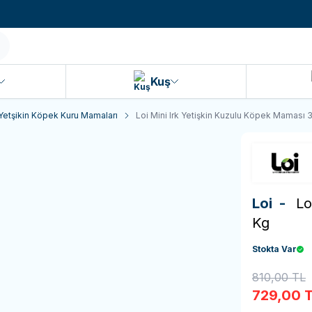
990 TL ve Üzeri KARGO BEDAVA!
Kuş
Yetşikin Köpek Kuru Mamaları
Loi Mini Irk Yetişkin Kuzulu Köpek Maması 
Loi -
Lo
Kg
Stokta Var
810,00
TL
729,00
T